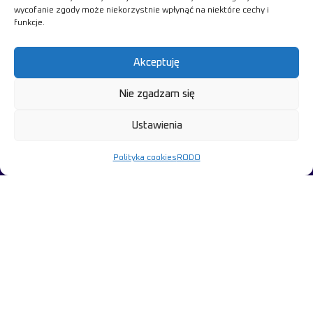
wycofanie zgody może niekorzystnie wpłynąć na niektóre cechy i
Porozmawiajmy
funkcje.
o bezpieczeństwie
Akceptuję
Twojej inwestycji
Nie zgadzam się
Skontaktuj się z naszymi ekspertami
Ustawienia
Polityka cookies
RODO
mcr S.A.
JULIUSZA SŁOWACKIEGO 224
80-298 GDAŃSK
NIP:584-030-22-14