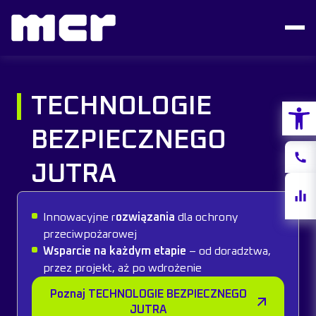
TECHNOLOGIE
Otwórz
BEZPIECZNEGO
Konta
JUTRA
Notow
akcji
Innowacyjne r
ozwiązania
dla ochrony
przeciwpożarowej
Wsparcie na każdym etapie
– od doradztwa,
przez projekt, aż po wdrożenie
Poznaj TECHNOLOGIE BEZPIECZNEGO
JUTRA