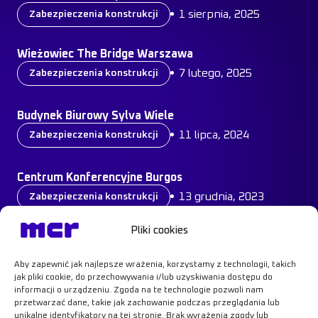
1 sierpnia, 2025
Zabezpieczenia konstrukcji
Muzeum Historii Żydów Polskich Warszawa
Wieżowiec The Bridge Warszawa
7 lutego, 2025
Zabezpieczenia konstrukcji
Wieżowiec The Bridge Warszawa
Budynek Biurowy Sylva Wiele
11 lipca, 2024
Zabezpieczenia konstrukcji
Budynek Biurowy Sylva Wiele
Centrum Konferencyjne Burgos
13 grudnia, 2023
Zabezpieczenia konstrukcji
Centrum Konferencyjne Burgos
Pliki cookies
Zobacz wszystkie case study
Aby zapewnić jak najlepsze wrażenia, korzystamy z technologii, takich
jak pliki cookie, do przechowywania i/lub uzyskiwania dostępu do
informacji o urządzeniu. Zgoda na te technologie pozwoli nam
przetwarzać dane, takie jak zachowanie podczas przeglądania lub
unikalne identyfikatory na tej stronie. Brak wyrażenia zgody lub