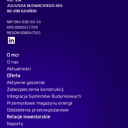
mcr S.A.
JULIUSZA SŁOWACKIEGO 224
80-298 GDAŃSK
NIP:584-030-22-14
KRS:0000217729
REGON:008047521
Dowiedz się więcej
O mcr
O nas
Aktualności
Oferta
Aktywne gaszenie
Zabezpieczenia konstrukcji
Integracja Systemów Budynkowych
Przemysłowe magazyny energii
Oddzielenia przeciwpożarowe
Relacje inwestorskie
Raporty