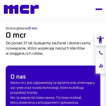
Strona główna
/
O mcr
O mcr
Otwórz
Od ponad 37 lat budujemy zaufanie i dostarczamy
rozwiązania, które wspierają naszych klientów
Konta
w osiąganiu ich celów.
Notow
O nas
akcji
O nas
Marka mcr jest odpowiedzią na dynamicznie zmieniający
się rynek oraz rozwój technologii, które kształtują
przyszłość branży.
Mcr to więcej niż nowa nazwa. To nowy rozdział,
który otwieramy z entuzjazmem i gotowością