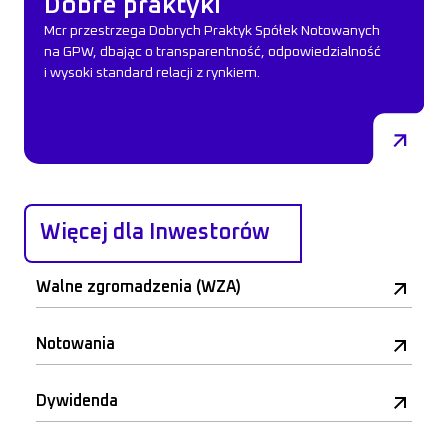
Dobre praktyki
Mcr przestrzega Dobrych Praktyk Spółek Notowanych
na GPW, dbając o transparentność, odpowiedzialność
i wysoki standard relacji z rynkiem.
Więcej dla Inwestorów
Walne zgromadzenia (WZA)
Notowania
Dywidenda