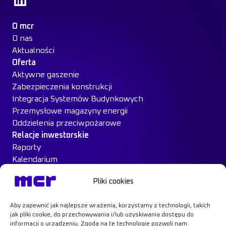
O mcr
O nas
Aktualności
Oferta
Aktywne gaszenie
Zabezpieczenia konstrukcji
Integracja Systemów Budynkowych
Przemysłowe magazyny energii
Oddzielenia przeciwpożarowe
Relacje inwestorskie
Raporty
Kalendarium
Ład Korporacyjny
Pliki cookies
Materiały inwestorskie
MCR na giełdzie
Aby zapewnić jak najlepsze wrażenia, korzystamy z technologii, takich
Case Study
jak pliki cookie, do przechowywania i/lub uzyskiwania dostępu do
Kontakt
informacji o urządzeniu. Zgoda na te technologie pozwoli nam