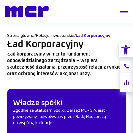
Strona główna
/
Relacje inwestorskie
/
Ład Korporacyjny
Ład Korporacyjny
Otwórz
Ład korporacyjny w mcr to fundament
odpowiedzialnego zarządzania – wspiera
Konta
skuteczność działania, przejrzystość relacji z rynkiem
oraz ochronę interesów akcjonariuszy.
Notow
akcji
Władze spółki
Władze spółki
Zgodnie ze Statutem Spółki, Zarząd MCR S.A. jest
powoływany i odwoływany przez Radę Nadzorczą
na wspólną kadencję.