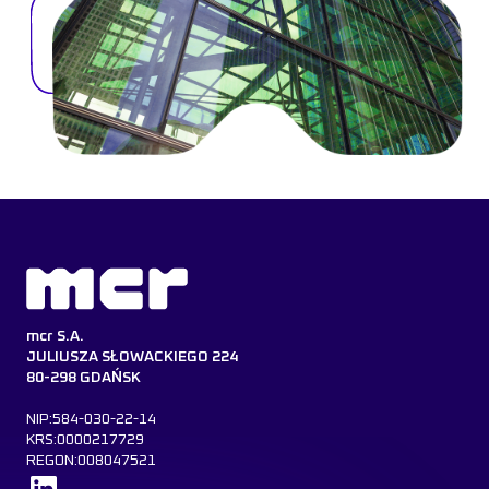
mcr S.A.
JULIUSZA SŁOWACKIEGO 224
80-298 GDAŃSK
NIP:584-030-22-14
KRS:0000217729
REGON:008047521
Dowiedz się więcej