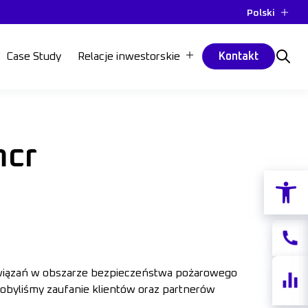
Polski
Case Study
Relacje inwestorskie
Kontakt
mcr
Otwórz p
Kontak
Notow
związań w obszarze bezpieczeństwa pożarowego
akcji
byliśmy zaufanie klientów oraz partnerów