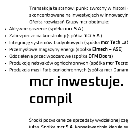
Transakcja ta stanowi punkt zwrotny w historii
skoncentrowana na inwestycjach w innowacyjn
Oferta rozwiązań Grupy
mcr
obejmuje:
Aktywne gaszenie (spółka
mcr S.A
.)
Zabezpieczenia konstrukcji (spółka
mcr S.A
.)
Integrację systemów budynkowych (spółka
mcr Tech La
Przemysłowe magazyny energii (spółka
Elmech – ASE
)
Oddzielenia przeciwpożarowe (spółka
DFM Doors
)
Produkcję natrysków ogniochronnych (spółka
mcr Tecr
Produkcja mas i farb ogniochronnych (spółka
mcr Dunam
mcr inwestuje. 
compil
Środki pozyskane ze sprzedaży wydzielonej częś
jutra
. Spółka
mcr S.A.
konsekwentnie kieruje sw