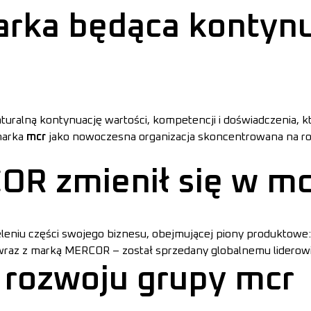
rka będąca kontynu
uralną kontynuację wartości, kompetencji i doświadczenia, kt
marka
mcr
jako nowoczesna organizacja skoncentrowana na ro
R zmienił się w mc
eleniu części swojego biznesu, obejmującej piony produktowe
wraz z marką MERCOR – został sprzedany globalnemu liderowi
 rozwoju grupy mcr