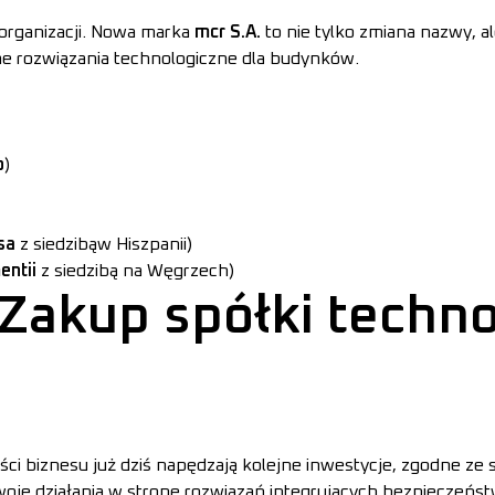
 organizacji. Nowa marka
mcr S.A.
to nie tylko zmiana nazwy, a
e rozwiązania technologiczne dla budynków.
b
)
esa
z siedzibąw Hiszpanii)
entii
z siedzibą na Węgrzech)
Zakup spółki techno
ci biznesu już dziś napędzają kolejne inwestycje, zgodne ze 
oje działania w stronę rozwiązań integrujących bezpieczeń