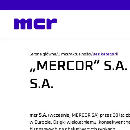
Strona główna
/
O mcr
/
Aktualności
/
Bez kategorii
„MERCOR” S.A.
S.A.
mcr S.A.
(wcześniej MERCOR SA) przez 38 lat 
w Europie. Dzięki wieloletniemu, konsekwentn
biznesowych na obsługiwanych rynkach.