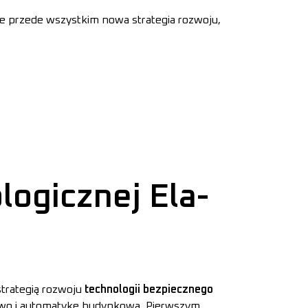
le przede wszystkim nowa strategia rozwoju,
logicznej Ela-
strategią rozwoju
technologii bezpiecznego
stwo i automatykę budynkową. Pierwszym