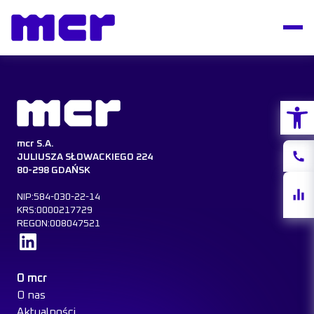
Otwórz
mcr S.A.
Konta
JULIUSZA SŁOWACKIEGO 224
80-298 GDAŃSK
Notow
NIP:584-030-22-14
akcji
KRS:0000217729
REGON:008047521
Dowiedz się więcej
O mcr
O nas
Aktualności