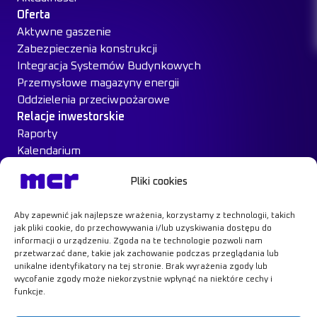
Oferta
Aktywne gaszenie
Zabezpieczenia konstrukcji
Integracja Systemów Budynkowych
Przemysłowe magazyny energii
Oddzielenia przeciwpożarowe
Relacje inwestorskie
Raporty
Kalendarium
Ład Korporacyjny
Pliki cookies
Materiały inwestorskie
MCR na giełdzie
Aby zapewnić jak najlepsze wrażenia, korzystamy z technologii, takich
Case Study
jak pliki cookie, do przechowywania i/lub uzyskiwania dostępu do
Kontakt
informacji o urządzeniu. Zgoda na te technologie pozwoli nam
przetwarzać dane, takie jak zachowanie podczas przeglądania lub
unikalne identyfikatory na tej stronie. Brak wyrażenia zgody lub
wycofanie zgody może niekorzystnie wpłynąć na niektóre cechy i
funkcje.