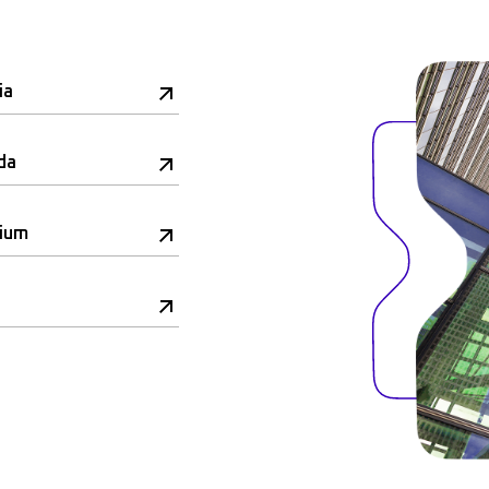
ia
da
rium