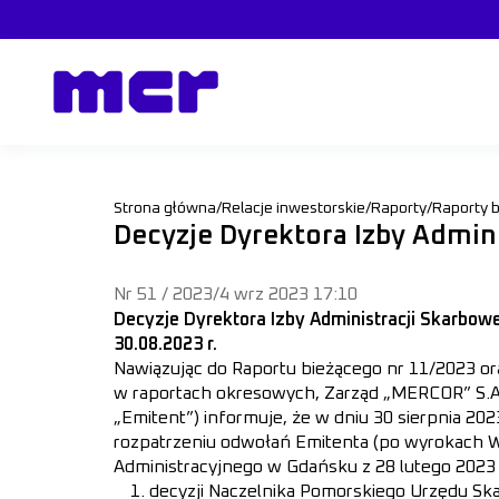
Strona główna
/
Relacje inwestorskie
/
Raporty
/
Raporty 
Decyzje Dyrektora Izby Admin
Nr 51 / 2023
/
4 wrz 2023 17:10
Decyzje Dyrektora Izby Administracji Skarbow
30.08.2023 r.
Nawiązując do Raportu bieżącego nr 11/2023 or
w raportach okresowych, Zarząd „MERCOR” S.A. 
„Emitent”) informuje, że w dniu 30 sierpnia 2
rozpatrzeniu odwołań Emitenta (po wyrokach 
Administracyjnego w Gdańsku z 28 lutego 2023 
decyzji Naczelnika Pomorskiego Urzędu S