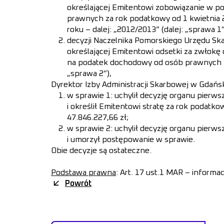
określającej Emitentowi zobowiązanie w 
prawnych za rok podatkowy od 1 kwietnia 
roku – dalej: „2012/2013” (dalej: „sprawa 1”
decyzji Naczelnika Pomorskiego Urzędu S
określającej Emitentowi odsetki za zwłokę o
na podatek dochodowy od osób prawnych za
„sprawa 2”),
Dyrektor Izby Administracji Skarbowej w Gdańs
w sprawie 1: uchylił decyzję organu pierwsz
i określił Emitentowi stratę za rok podatk
47.846.227,66 zł;
w sprawie 2: uchylił decyzję organu pierwsz
i umorzył postępowanie w sprawie.
Obie decyzje są ostateczne.
Podstawa prawna
: Art. 17 ust.1 MAR – informa
Powrót