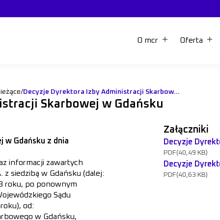
O mcr
Oferta
bieżące
/
Decyzje Dyrektora Izby Administracji Skarbowej w Gdańsku
istracji Skarbowej w Gdańsku
Załączniki
ej w Gdańsku z dnia
Decyzje Dyrekt
PDF
(40,49 KB)
az informacji zawartych
Decyzje Dyrekt
z siedzibą w Gdańsku (dalej:
PDF
(40,63 KB)
023 roku, po ponownym
Wojewódzkiego Sądu
roku), od:
karbowego w Gdańsku,