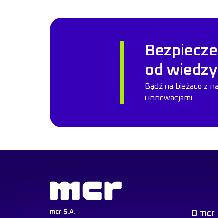
Bezpiecze
od wiedzy
Bądź na bieżąco z n
i innowacjami.
mcr S.A.
O mcr