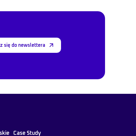
z się do newslettera
skie
Case Study