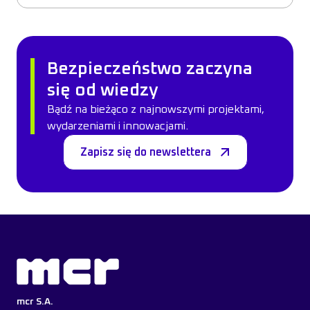
Bezpieczeństwo zaczyna
się od wiedzy
Bądź na bieżąco z najnowszymi projektami,
wydarzeniami i innowacjami.
Zapisz się do newslettera
mcr S.A.