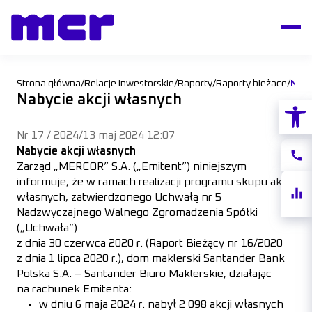
Strona główna
/
Relacje inwestorskie
/
Raporty
/
Raporty bieżące
/
Naby
Nabycie akcji własnych
Otwórz
Nr 17 / 2024
/
13 maj 2024 12:07
Nabycie akcji własnych
Konta
Zarząd „MERCOR” S.A. („Emitent”) niniejszym
informuje, że w ramach realizacji programu skupu akcji
Notow
własnych, zatwierdzonego Uchwałą nr 5
akcji
Nadzwyczajnego Walnego Zgromadzenia Spółki
(„Uchwała”)
z dnia 30 czerwca 2020 r. (Raport Bieżący nr 16/2020
z dnia 1 lipca 2020 r.), dom maklerski Santander Bank
Polska S.A. – Santander Biuro Maklerskie, działając
na rachunek Emitenta:
w dniu 6 maja 2024 r. nabył 2 098 akcji własnych