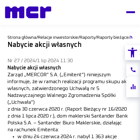
Strona główna
/
Relacje inwestorskie
/
Raporty
/
Raporty bieżące
/
Naby
Nabycie akcji własnych
Otwórz
Nr 27 / 2024
/
1 lip 2024 11:30
Nabycie akcji własnych
Konta
Zarząd „MERCOR” S.A. („Emitent”) niniejszym
informuje, że w ramach realizacji programu skupu akcji
Notow
własnych, zatwierdzonego Uchwałą nr 5
akcji
Nadzwyczajnego Walnego Zgromadzenia Spółki
(„Uchwała”)
z dnia 30 czerwca 2020 r. (Raport Bieżący nr 16/2020
z dnia 1 lipca 2020 r.), dom maklerski Santander Bank
Polska S.A. – Santander Biuro Maklerskie, działając
na rachunek Emitenta:
w dniu 24 czerwca 2024 r. nabył 1 363 akcje