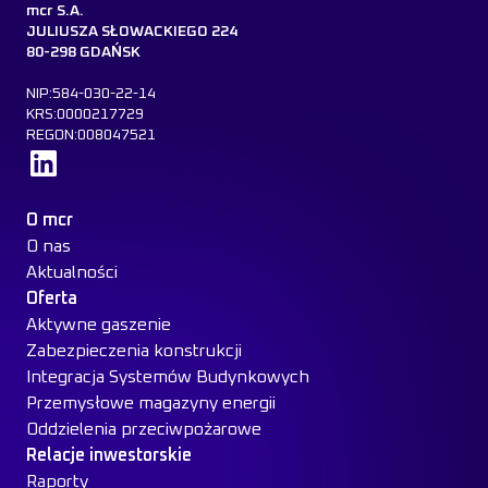
mcr S.A.
JULIUSZA SŁOWACKIEGO 224
80-298 GDAŃSK
NIP:584-030-22-14
KRS:0000217729
REGON:008047521
Dowiedz się więcej
O mcr
O nas
Aktualności
Oferta
Aktywne gaszenie
Zabezpieczenia konstrukcji
Integracja Systemów Budynkowych
Przemysłowe magazyny energii
Oddzielenia przeciwpożarowe
Relacje inwestorskie
Raporty