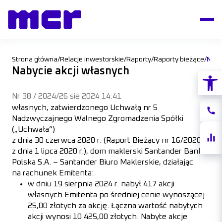
Strona główna
/
Relacje inwestorskie
/
Raporty
/
Raporty bieżące
/
Naby
Nabycie akcji własnych
Otwórz
Nr 38 / 2024
/
26 sie 2024 14:41
własnych, zatwierdzonego Uchwałą nr 5
Konta
Nadzwyczajnego Walnego Zgromadzenia Spółki
(„Uchwała”)
Notow
z dnia 30 czerwca 2020 r. (Raport Bieżący nr 16/2020
akcji
z dnia 1 lipca 2020 r.), dom maklerski Santander Bank
Polska S.A. – Santander Biuro Maklerskie, działając
na rachunek Emitenta:
w dniu 19 sierpnia 2024 r. nabył 417 akcji
własnych Emitenta po średniej cenie wynoszącej
25,00 złotych za akcję. Łączna wartość nabytych
akcji wynosi 10 425,00 złotych. Nabyte akcje