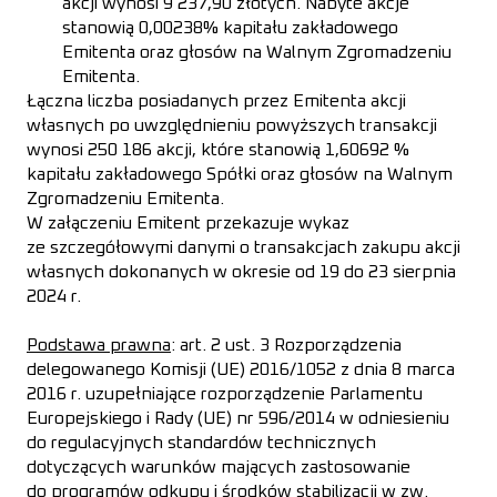
akcji wynosi 9 237,90 złotych. Nabyte akcje
stanowią 0,00238% kapitału zakładowego
Emitenta oraz głosów na Walnym Zgromadzeniu
Emitenta.
Łączna liczba posiadanych przez Emitenta akcji
własnych po uwzględnieniu powyższych transakcji
wynosi 250 186 akcji, które stanowią 1,60692 %
kapitału zakładowego Spółki oraz głosów na Walnym
Zgromadzeniu Emitenta.
W załączeniu Emitent przekazuje wykaz
ze szczegółowymi danymi o transakcjach zakupu akcji
własnych dokonanych w okresie od 19 do 23 sierpnia
2024 r.
Podstawa prawna
: art. 2 ust. 3 Rozporządzenia
delegowanego Komisji (UE) 2016/1052 z dnia 8 marca
2016 r. uzupełniające rozporządzenie Parlamentu
Europejskiego i Rady (UE) nr 596/2014 w odniesieniu
do regulacyjnych standardów technicznych
dotyczących warunków mających zastosowanie
do programów odkupu i środków stabilizacji w zw.