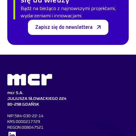
się od wiedzy
Bądź na bieżąco z najnowszymi projektami,
wydarzeniami i innowacjami.
Zapisz się do newslettera
mcr S.A.
JULIUSZA SŁOWACKIEGO 224
80-298 GDAŃSK
NIP:584-030-22-14
KRS:0000217729
REGON:008047521
Dowiedz się więcej