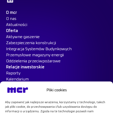
O mcr
O nas
Aktualności
Oferta
Aktywne gaszenie
Zabezpieczenia konstrukcji
Integracja Systemów Budynkowych
Przemysłowe magazyny energii
Oddzielenia przeciwpożarowe
Relacje inwestorskie
Raporty
Kalendarium
Ład Korporacyjny
Pliki cookies
Materiały inwestorskie
MCR na giełdzie
Aby zapewnić jak najlepsze wrażenia, korzystamy z technologii, takich
Case Study
jak pliki cookie, do przechowywania i/lub uzyskiwania dostępu do
Kontakt
informacji o urządzeniu. Zgoda na te technologie pozwoli nam