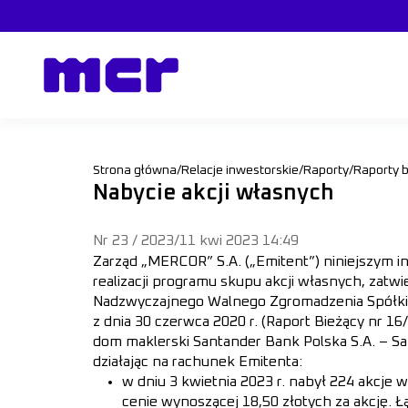
Strona główna
/
Relacje inwestorskie
/
Raporty
/
Raporty 
Nabycie akcji własnych
Nr 23 / 2023
/
11 kwi 2023 14:49
Zarząd „MERCOR” S.A. („Emitent”) niniejszym i
realizacji programu skupu akcji własnych, zatw
Nadzwyczajnego Walnego Zgromadzenia Spółki
z dnia 30 czerwca 2020 r. (Raport Bieżący nr 16/2
dom maklerski Santander Bank Polska S.A. – Sa
działając na rachunek Emitenta:
w dniu 3 kwietnia 2023 r. nabył 224 akcje 
cenie wynoszącej 18,50 złotych za akcję. Ł