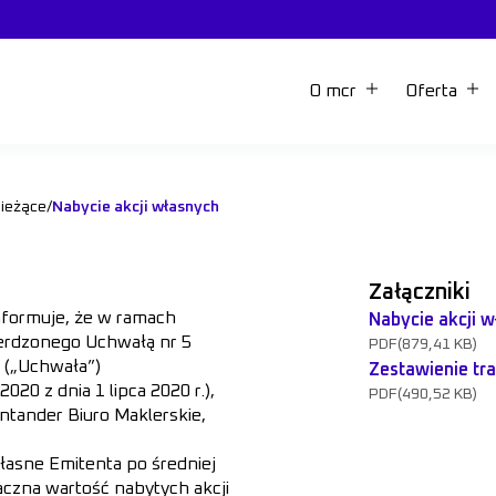
O mcr
Oferta
bieżące
/
Nabycie akcji własnych
Załączniki
nformuje, że w ramach
Nabycie akcji w
ierdzonego Uchwałą nr 5
PDF
(879,41 KB)
 („Uchwała”)
Zestawienie tra
020 z dnia 1 lipca 2020 r.),
PDF
(490,52 KB)
ntander Biuro Maklerskie,
własne Emitenta po średniej
ączna wartość nabytych akcji