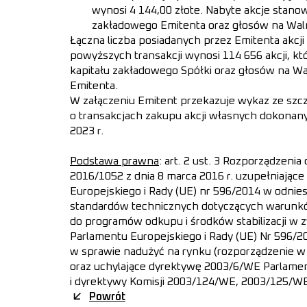
wynosi 4 144,00 złote. Nabyte akcje stano
zakładowego Emitenta oraz głosów na Wa
Łączna liczba posiadanych przez Emitenta akcj
powyższych transakcji wynosi 114 656 akcji, k
kapitału zakładowego Spółki oraz głosów na 
Emitenta.
W załączeniu Emitent przekazuje wykaz ze sz
o transakcjach zakupu akcji własnych dokonany
2023 r.
Podstawa prawna
: art. 2 ust. 3 Rozporządzeni
2016/1052 z dnia 8 marca 2016 r. uzupełniając
Europejskiego i Rady (UE) nr 596/2014 w odnies
standardów technicznych dotyczących warunk
do programów odkupu i środków stabilizacji w z
Parlamentu Europejskiego i Rady (UE) Nr 596/20
w sprawie nadużyć na rynku (rozporządzenie w
oraz uchylające dyrektywę 2003/6/WE Parlamen
i dyrektywy Komisji 2003/124/WE, 2003/125/W
Powrót