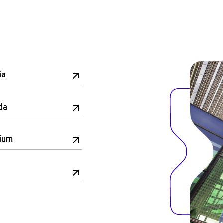
ia
da
rium