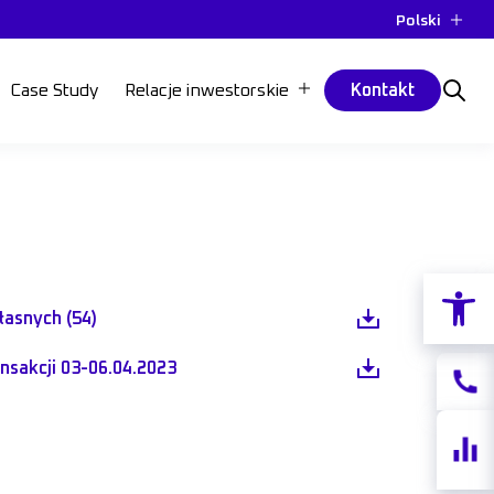
Polski
Case Study
Relacje inwestorskie
Kontakt
Otwórz p
łasnych (54)
nsakcji 03-06.04.2023
Kontak
Notow
akcji