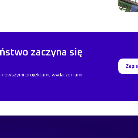
ństwo zaczyna się
Zapis
ajnowszymi projektami, wydarzeniami