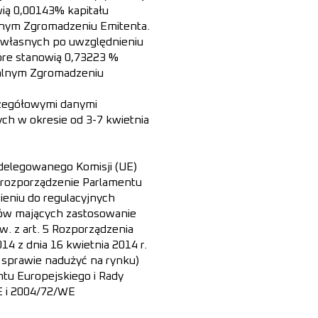
wią 0,00143% kapitału
lnym Zgromadzeniu Emitenta.
i własnych po uwzględnieniu
tóre stanowią 0,73223 %
Walnym Zgromadzeniu
czegółowymi danymi
ch w okresie od 3-7 kwietnia
a delegowanego Komisji (UE)
e rozporządzenie Parlamentu
ieniu do regulacyjnych
ów mających zastosowanie
w. z art. 5 Rozporządzenia
14 z dnia 16 kwietnia 2014 r.
 sprawie nadużyć na rynku)
tu Europejskiego i Rady
E i 2004/72/WE