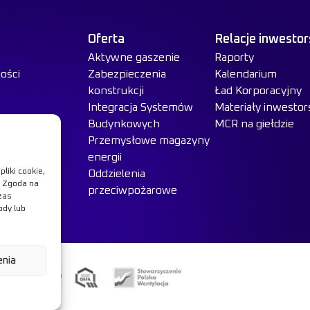
Oferta
Relacje inwestor
Aktywne gaszenie
Raporty
ości
Zabezpieczenia
Kalendarium
konstrukcji
Ład Korporacyjny
Integracja Systemów
Materiały inwestor
Budynkowych
MCR na giełdzie
Przemysłowe magazyny
energii
liki cookie,
Oddzielenia
. Zgoda na
przeciwpożarowe
zas
ody lub
enia
ę więcej
s