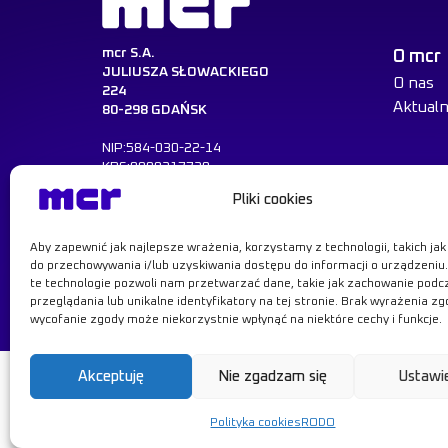
mcr S.A.
O mcr
JULIUSZA SŁOWACKIEGO
O nas
224
Aktualn
80-298 GDAŃSK
NIP:584-030-22-14
KRS:0000217729
REGON:008047521
Pliki cookies
Dowiedz się więcej
Aby zapewnić jak najlepsze wrażenia, korzystamy z technologii, takich jak p
do przechowywania i/lub uzyskiwania dostępu do informacji o urządzeniu
te technologie pozwoli nam przetwarzać dane, takie jak zachowanie podc
przeglądania lub unikalne identyfikatory na tej stronie. Brak wyrażenia zg
wycofanie zgody może niekorzystnie wpłynąć na niektóre cechy i funkcje.
Akceptuję
Nie zgadzam się
Ustawi
Dowiedz si
Polityka cookies
RODO
© MCR, 2026
Polityka prywatności
RODO
Polityka cookie