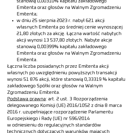
stanowią 0,00310% kapitału zakładowego
Emitenta oraz głosów na Walnym Zgromadzeniu
Emitenta;
w dniu 25 sierpnia 2023 r. nabył 621 akcji
własnych Emitenta po średniej cenie wynoszącej
21,80 złotych za akcję. Łączna wartość nabytych
akcji wynosi 13 537,80 złotych. Nabyte akcje
stanowią 0,00399% kapitału zakładowego
Emitenta oraz głosów na Walnym Zgromadzeniu
Emitenta.
Łączna liczba posiadanych przez Emitenta akcji
własnych po uwzględnieniu powyższych transakcji
wynosi 51 876 akcji, które stanowią 0,33319 % kapitału
zakładowego Spółki oraz głosów na Walnym
Zgromadzeniu Emitenta.
Podstawa prawna
: art. 2 ust. 3 Rozporządzenia
delegowanego Komisji (UE) 2016/1052 z dnia 8 marca
2016 r. uzupełniające rozporządzenie Parlamentu
Europejskiego i Rady (UE) nr 596/2014
w odniesieniu do regulacyjnych standardów
technicznych dotyczących warunków mających