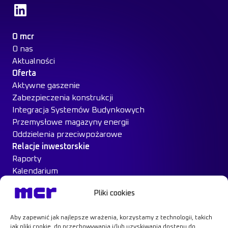
Dowiedz się więcej
O mcr
O nas
Aktualności
Oferta
Aktywne gaszenie
Zabezpieczenia konstrukcji
Integracja Systemów Budynkowych
Przemysłowe magazyny energii
Oddzielenia przeciwpożarowe
Relacje inwestorskie
Raporty
Kalendarium
Ład Korporacyjny
Pliki cookies
Materiały inwestorskie
MCR na giełdzie
Aby zapewnić jak najlepsze wrażenia, korzystamy z technologii, takich
Case Study
jak pliki cookie, do przechowywania i/lub uzyskiwania dostępu do