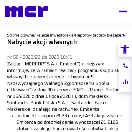
Strona główna
/
Relacje inwestorskie
/
Raporty
/
Raporty bieżące
/
Naby
Nabycie akcji własnych
Otwórz
Nr 50 / 2023
/
28 sie 2023 10:41
Zarząd „MERCOR” S.A. („Emitent”) niniejszym
Konta
informuje, że w ramach realizacji programu skupu akcji
własnych, zatwierdzonego Uchwałą nr 5
Notow
Nadzwyczajnego Walnego Zgromadzenia Spółki
akcji
(„Uchwała”) z dnia 30 czerwca 2020 r. (Raport Bieżący
nr 16/2020 z dnia 1 lipca 2020 r.), dom maklerski
Santander Bank Polska S.A. – Santander Biuro
Maklerskie, działając na rachunek Emitenta:
w dniu 21 sierpnia 2023 r. nabył 433 akcje własne
Emitenta po średniej cenie wynoszącej 21,2166
złotych za akcję. Łączna wartość nabytych akcji