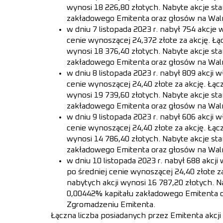
wynosi 18 226,80 złotych. Nabyte akcje st
zakładowego Emitenta oraz głosów na Wa
w dniu 7 listopada 2023 r. nabył 754 akcje
cenie wynoszącej 24,372 złote za akcję. Łą
wynosi 18 376,40 złotych. Nabyte akcje st
zakładowego Emitenta oraz głosów na Wa
w dniu 8 listopada 2023 r. nabył 809 akcji 
cenie wynoszącej 24,40 złote za akcję. Łąc
wynosi 19 739,60 złotych. Nabyte akcje st
zakładowego Emitenta oraz głosów na Wa
w dniu 9 listopada 2023 r. nabył 606 akcji 
cenie wynoszącej 24,40 złote za akcję. Łąc
wynosi 14 786,40 złotych. Nabyte akcje st
zakładowego Emitenta oraz głosów na Wa
w dniu 10 listopada 2023 r. nabył 688 akcj
po średniej cenie wynoszącej 24,40 złote z
nabytych akcji wynosi 16 787,20 złotych. N
0,00442% kapitału zakładowego Emitenta 
Zgromadzeniu Emitenta.
Łączna liczba posiadanych przez Emitenta akcj