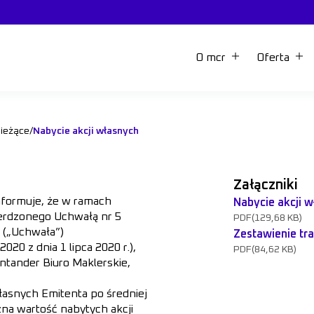
O mcr
Oferta
bieżące
/
Nabycie akcji własnych
Załączniki
nformuje, że w ramach
Nabycie akcji w
ierdzonego Uchwałą nr 5
PDF
(129,68 KB)
 („Uchwała”)
Zestawienie tra
020 z dnia 1 lipca 2020 r.),
PDF
(84,62 KB)
ntander Biuro Maklerskie,
własnych Emitenta po średniej
zna wartość nabytych akcji