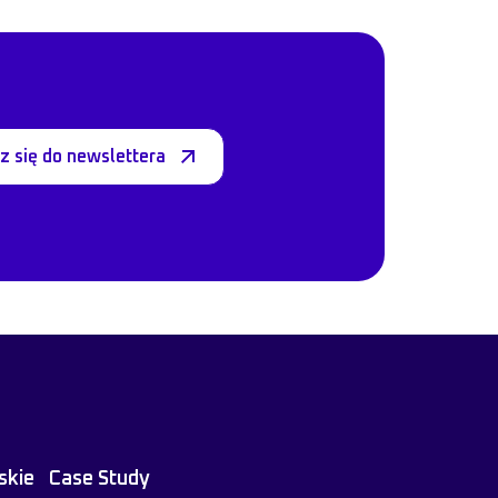
z się do newslettera
skie
Case Study