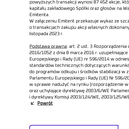
powyższych transakcji wynosi 87 452 akcje, kt
kapitału zakładowego Spółki oraz głosów na 
Emitenta.
W załączeniu Emitent przekazuje wykaz ze sz
o transakcjach zakupu akcji własnych dokonany
listopada 2023 r.
Podstawa prawna
: art. 2 ust. 3 Rozporządzeni
2016/1052 z dnia 8 marca 2016 r. uzupełniając
Europejskiego i Rady (UE) nr 596/2014 w odnies
standardów technicznych dotyczących warunk
do programów odkupu i środków stabilizacji w z
Parlamentu Europejskiego i Rady (UE) Nr 596/20
w sprawie nadużyć na rynku (rozporządzenie w
oraz uchylające dyrektywę 2003/6/WE Parlamen
i dyrektywy Komisji 2003/124/WE, 2003/125/W
Powrót