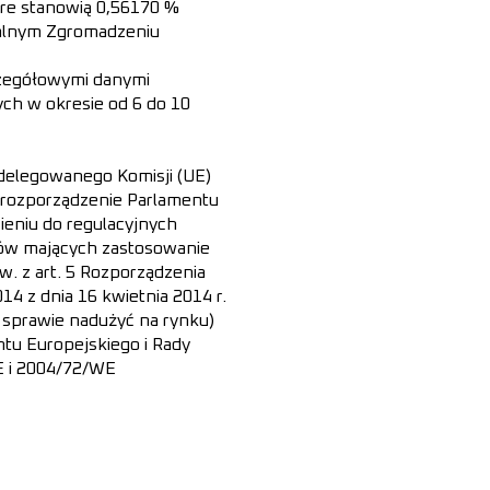
óre stanowią 0,56170 %
Walnym Zgromadzeniu
czegółowymi danymi
ch w okresie od 6 do 10
a delegowanego Komisji (UE)
e rozporządzenie Parlamentu
ieniu do regulacyjnych
ów mających zastosowanie
w. z art. 5 Rozporządzenia
14 z dnia 16 kwietnia 2014 r.
 sprawie nadużyć na rynku)
tu Europejskiego i Rady
E i 2004/72/WE