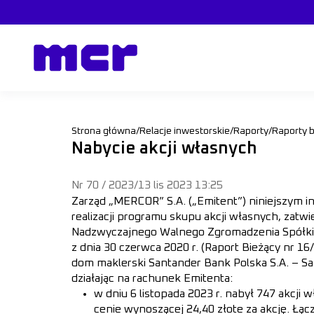
Strona główna
/
Relacje inwestorskie
/
Raporty
/
Raporty 
Nabycie akcji własnych
Nr 70 / 2023
/
13 lis 2023 13:25
Zarząd „MERCOR” S.A. („Emitent”) niniejszym i
realizacji programu skupu akcji własnych, zatw
Nadzwyczajnego Walnego Zgromadzenia Spółki
z dnia 30 czerwca 2020 r. (Raport Bieżący nr 16/2
dom maklerski Santander Bank Polska S.A. – Sa
działając na rachunek Emitenta:
w dniu 6 listopada 2023 r. nabył 747 akcji 
cenie wynoszącej 24,40 złote za akcję. Łąc