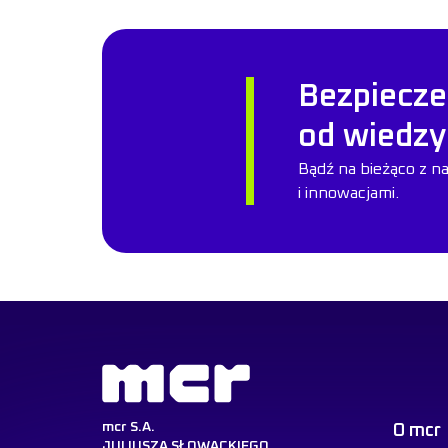
Bezpiecze
od wiedzy
Bądź na bieżąco z n
i innowacjami.
mcr S.A.
O mcr
JULIUSZA SŁOWACKIEGO