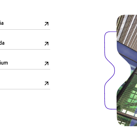
ia
da
rium