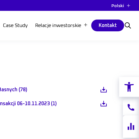
Polski
Case Study
Relacje inwestorskie
Kontakt
Otwórz p
łasnych (78)
nsakcji 06-10.11.2023 (1)
Kontak
Notow
akcji