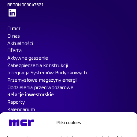
REGON:008047521
Dowiedz się więcej
O mcr
O nas
Aktualności
Oferta
Aktywne gaszenie
Zabezpieczenia konstrukcji
Integracja Systemów Budynkowych
Przemysłowe magazyny energii
Oddzielenia przeciwpożarowe
Relacje inwestorskie
Raporty
Kalendarium
Ład Korporacyjny
Pliki cookies
Materiały inwestorskie
MCR na giełdzie