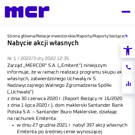
Strona główna
/
Relacje inwestorskie
/
Raporty
/
Raporty bieżące
/
Naby
Nabycie akcji własnych
Otwórz
Nr 1 / 2022
/
3 sty 2022 12:35
Zarząd „MERCOR” S.A. („Emitent”) niniejszym
Konta
informuje, że w ramach realizacji programu skupu akcji
własnych, zatwierdzonego Uchwałą nr 5
Notow
Nadzwyczajnego Walnego Zgromadzenia Spółki
akcji
(„Uchwała”)
z dnia 30 czerwca 2020 r. (Raport Bieżący nr 16/2020
z dnia 1 lipca 2020 r.), dom maklerski Santander Bank
Polska S.A. – Santander Biuro Maklerskie, działając
na rachunek Emitenta:
w dniu 27 grudnia 2021 r. nabył 397 akcji własnych
Emitenta po średniej cenie wynoszącej