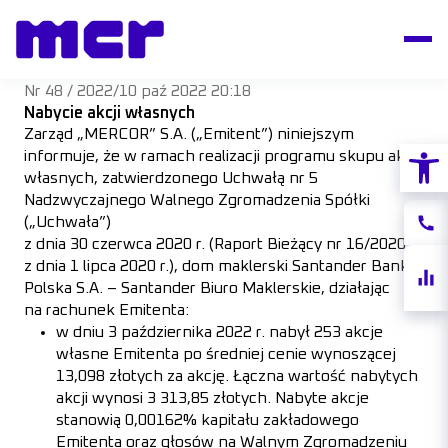
Nr 48 / 2022
/
10 paź 2022 20:18
Nabycie akcji własnych
Zarząd „MERCOR” S.A. („Emitent”) niniejszym
Otwórz
informuje, że w ramach realizacji programu skupu akcji
własnych, zatwierdzonego Uchwałą nr 5
Nadzwyczajnego Walnego Zgromadzenia Spółki
(„Uchwała”)
Konta
z dnia 30 czerwca 2020 r. (Raport Bieżący nr 16/2020
z dnia 1 lipca 2020 r.), dom maklerski Santander Bank
Notow
Polska S.A. – Santander Biuro Maklerskie, działając
akcji
na rachunek Emitenta:
w dniu 3 października 2022 r. nabył 253 akcje
własne Emitenta po średniej cenie wynoszącej
13,098 złotych za akcję. Łączna wartość nabytych
akcji wynosi 3 313,85 złotych. Nabyte akcje
stanowią 0,00162% kapitału zakładowego
Emitenta oraz głosów na Walnym Zgromadzeniu