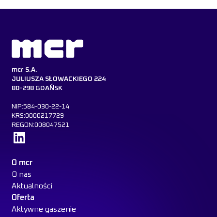
mcr S.A.
JULIUSZA SŁOWACKIEGO 224
80-298 GDAŃSK
NIP:584-030-22-14
KRS:0000217729
REGON:008047521
Dowiedz się więcej
O mcr
O nas
Aktualności
Oferta
Aktywne gaszenie