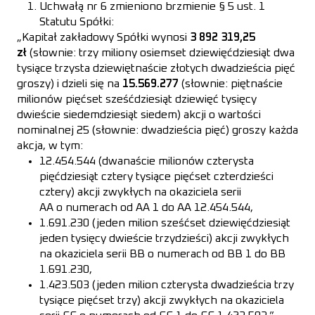
Uchwałą nr 6 zmieniono brzmienie § 5 ust. 1
Statutu Spółki:
„Kapitał zakładowy Spółki wynosi
3 892 319,25
zł
(słownie: trzy miliony osiemset dziewięćdziesiąt dwa
tysiące trzysta dziewiętnaście złotych dwadzieścia pięć
groszy) i dzieli się na
15.569.277
(słownie: piętnaście
milionów pięćset sześćdziesiąt dziewięć tysięcy
dwieście siedemdziesiąt siedem) akcji o wartości
nominalnej 25 (słownie: dwadzieścia pięć) groszy każda
akcja, w tym:
12.454.544 (dwanaście milionów czterysta
pięćdziesiąt cztery tysiące pięćset czterdzieści
cztery) akcji zwykłych na okaziciela serii
AA o numerach od AA 1 do AA 12.454.544,
1.691.230 (jeden milion sześćset dziewięćdziesiąt
jeden tysięcy dwieście trzydzieści) akcji zwykłych
na okaziciela serii BB o numerach od BB 1 do BB
1.691.230,
1.423.503 (jeden milion czterysta dwadzieścia trzy
tysiące pięćset trzy) akcji zwykłych na okaziciela