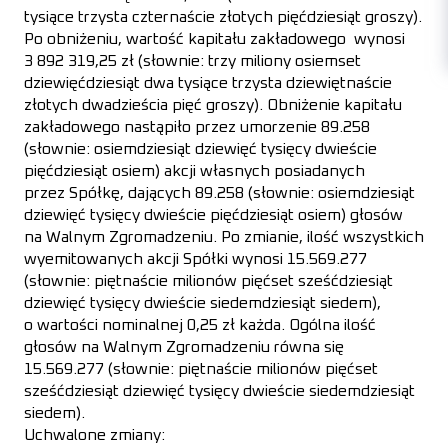
tysiące trzysta czternaście złotych pięćdziesiąt groszy).
Po obniżeniu, wartość kapitału zakładowego wynosi
3 892 319,25 zł (słownie: trzy miliony osiemset
dziewięćdziesiąt dwa tysiące trzysta dziewiętnaście
złotych dwadzieścia pięć groszy). Obniżenie kapitału
zakładowego nastąpiło przez umorzenie 89.258
(słownie: osiemdziesiąt dziewięć tysięcy dwieście
pięćdziesiąt osiem) akcji własnych posiadanych
przez Spółkę, dających 89.258 (słownie: osiemdziesiąt
dziewięć tysięcy dwieście pięćdziesiąt osiem) głosów
na Walnym Zgromadzeniu. Po zmianie, ilość wszystkich
wyemitowanych akcji Spółki wynosi 15.569.277
(słownie: piętnaście milionów pięćset sześćdziesiąt
dziewięć tysięcy dwieście siedemdziesiąt siedem),
o wartości nominalnej 0,25 zł każda. Ogólna ilość
głosów na Walnym Zgromadzeniu równa się
15.569.277 (słownie: piętnaście milionów pięćset
sześćdziesiąt dziewięć tysięcy dwieście siedemdziesiąt
siedem).
Uchwalone zmiany: