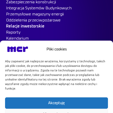
Zabezpieczenia konstrukcji
Integracja Systemów Budynkowych
Przemysłowe magazyny energii
Oddzielenia przeciwpożarowe
Relacje inwestorskie
Raporty
Kalendarium
Ład Korporacyjny
Pliki cookies
Materiały inwestorskie
MCR na giełdzie
Aby zapewnić jak najlepsze wrażenia, korzystamy z technologii, takich
Case Study
jak pliki cookie, do przechowywania i/lub uzyskiwania dostępu do
Kontakt
informacji o urządzeniu. Zgoda na te technologie pozwoli nam
przetwarzać dane, takie jak zachowanie podczas przeglądania lub
unikalne identyfikatory na tej stronie. Brak wyrażenia zgody lub
wycofanie zgody może niekorzystnie wpłynąć na niektóre cechy i
funkcje.
Dowiedz się więcej
Akceptuję