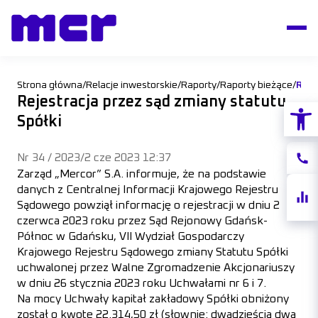
Strona główna
/
Relacje inwestorskie
/
Raporty
/
Raporty bieżące
/
Reje
Rejestracja przez sąd zmiany statutu
Otwórz
Spółki
Nr 34 / 2023
/
2 cze 2023 12:37
Konta
Zarząd „Mercor” S.A. informuje, że na podstawie
danych z Centralnej Informacji Krajowego Rejestru
Notow
Sądowego powziął informację o rejestracji w dniu 2
akcji
czerwca 2023 roku przez Sąd Rejonowy Gdańsk-
Północ w Gdańsku, VII Wydział Gospodarczy
Krajowego Rejestru Sądowego zmiany Statutu Spółki
uchwalonej przez Walne Zgromadzenie Akcjonariuszy
w dniu 26 stycznia 2023 roku Uchwałami nr 6 i 7.
Na mocy Uchwały kapitał zakładowy Spółki obniżony
został o kwotę 22.314,50 zł (słownie: dwadzieścia dwa