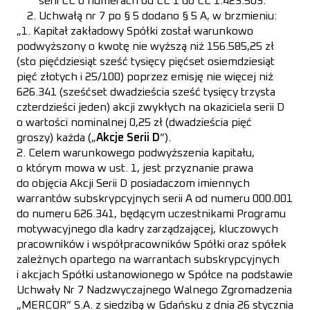
serii CC o numerach od CC 1 do CC 1.423.503.”
Uchwałą nr 7 po § 5 dodano § 5 A, w brzmieniu:
„1. Kapitał zakładowy Spółki został warunkowo
podwyższony o kwotę nie wyższą niż 156.585,25 zł
(sto pięćdziesiąt sześć tysięcy pięćset osiemdziesiąt
pięć złotych i 25/100) poprzez emisję nie więcej niż
626.341 (sześćset dwadzieścia sześć tysięcy trzysta
czterdzieści jeden) akcji zwykłych na okaziciela serii D
o wartości nominalnej 0,25 zł (dwadzieścia pięć
groszy) każda („
Akcje Serii D
”).
2. Celem warunkowego podwyższenia kapitału,
o którym mowa w ust. 1, jest przyznanie prawa
do objęcia Akcji Serii D posiadaczom imiennych
warrantów subskrypcyjnych serii A od numeru 000.001
do numeru 626.341, będącym uczestnikami Programu
motywacyjnego dla kadry zarządzającej, kluczowych
pracowników i współpracowników Spółki oraz spółek
zależnych opartego na warrantach subskrypcyjnych
i akcjach Spółki ustanowionego w Spółce na podstawie
Uchwały Nr 7 Nadzwyczajnego Walnego Zgromadzenia
„MERCOR” S.A. z siedzibą w Gdańsku z dnia 26 stycznia