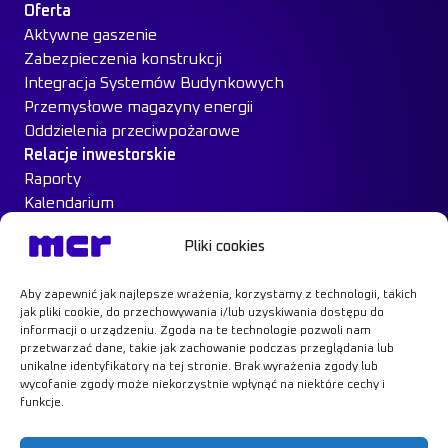
Oferta
Aktywne gaszenie
Zabezpieczenia konstrukcji
Integracja Systemów Budynkowych
Przemysłowe magazyny energii
Oddzielenia przeciwpożarowe
Relacje inwestorskie
Raporty
Kalendarium
Ład Korporacyjny
Pliki cookies
Materiały inwestorskie
MCR na giełdzie
Aby zapewnić jak najlepsze wrażenia, korzystamy z technologii, takich
Case Study
jak pliki cookie, do przechowywania i/lub uzyskiwania dostępu do
Kontakt
informacji o urządzeniu. Zgoda na te technologie pozwoli nam
przetwarzać dane, takie jak zachowanie podczas przeglądania lub
unikalne identyfikatory na tej stronie. Brak wyrażenia zgody lub
wycofanie zgody może niekorzystnie wpłynąć na niektóre cechy i
funkcje.
Dowiedz się więcej