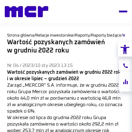
Strona główna
/
Relacje inwestorskie
/
Raporty
/
Raporty bieżące
/
Wartość pozyskanych zamówień
Otwórz
w grudniu 2022 roku
Nr 04 / 2023
/
10 sty 2023 13:15
Konta
Wartość pozyskanych zamówień w grudniu 2022 roku
i w okresie lipiec – grudzień 2022
Notow
Zarząd „MERCOR” S.A. informuje, że w grudniu 2022
akcji
roku Grupa Mercor pozyskała zamówienia o wartości
około 44,0 mln zł w porównaniu z wartością 46,8 mln
zł w analogicznym okresie ubiegłego roku, co oznacza
spadek o 6%.
W okresie od lipca do grudnia 2022 roku Grupa
pozyskała zamówienia o wartości około 292,2 mln zł
wobec 253,7 mln zł w analogicznym okresie rok