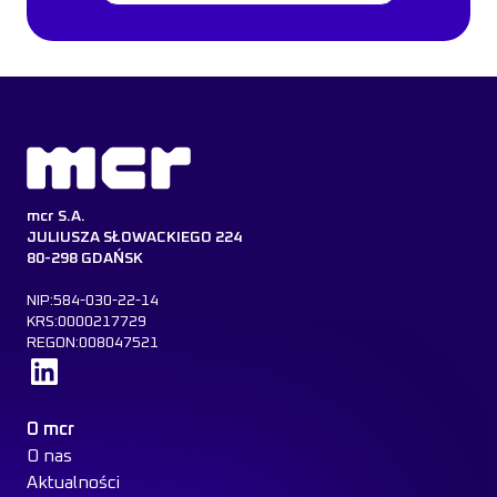
mcr S.A.
JULIUSZA SŁOWACKIEGO 224
80-298 GDAŃSK
NIP:584-030-22-14
KRS:0000217729
REGON:008047521
Dowiedz się więcej
O mcr
O nas
Aktualności