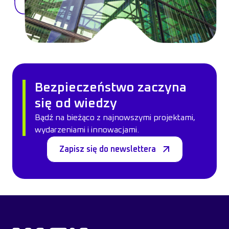
Bezpieczeństwo zaczyna
się od wiedzy
Bądź na bieżąco z najnowszymi projektami,
wydarzeniami i innowacjami.
Zapisz się do newslettera