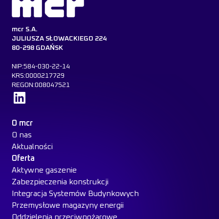
mcr S.A.
JULIUSZA SŁOWACKIEGO 224
80-298 GDAŃSK
NIP:584-030-22-14
KRS:0000217729
REGON:008047521
Dowiedz się więcej
O mcr
O nas
Aktualności
Oferta
Aktywne gaszenie
Zabezpieczenia konstrukcji
Integracja Systemów Budynkowych
Przemysłowe magazyny energii
Oddzielenia przeciwpożarowe