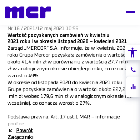
Nr 16 / 2021
/
12 maj 2021 10:55
Wartość pozyskanych zamówień w kwietniu
2021 roku i w okresie listopad 2020 – kwiecień 2021
Otwórz
Zarząd „MERCOR” S.A. informuje, że w kwietniu 2021
roku Grupa Mercor pozyskała zamówienia o wartości
około 41,4 mln zł w porównaniu z wartością 27,7 mln
zł w analogicznym okresie ubiegłego roku, co oznacza
Konta
wzrost o 49%.
W okresie od listopada 2020 do kwietnia 2021 roku
Notow
Grupa pozyskała zamówienia o wartości około 227,2
akcji
mln zł wobec 179,6 mln zł w analogicznym okresie rok
wcześniej, co oznacza wzrost o 27%.
Podstawa prawna
: Art. 17 ust.1 MAR – informacje
poufne
Powrót
Załączniki