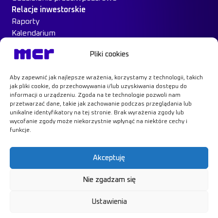
Relacje inwestorskie
Raporty
Kalendarium
Ład Korporacyjny
Pliki cookies
Materiały inwestorskie
MCR na giełdzie
Aby zapewnić jak najlepsze wrażenia, korzystamy z technologii, takich
Case Study
jak pliki cookie, do przechowywania i/lub uzyskiwania dostępu do
Kontakt
informacji o urządzeniu. Zgoda na te technologie pozwoli nam
przetwarzać dane, takie jak zachowanie podczas przeglądania lub
unikalne identyfikatory na tej stronie. Brak wyrażenia zgody lub
wycofanie zgody może niekorzystnie wpłynąć na niektóre cechy i
funkcje.
Dowiedz się więcej
Akceptuję
Nie zgadzam się
Polityka prywatności
RODO
Ustawienia
Polityka cookies
© MCR, 2026