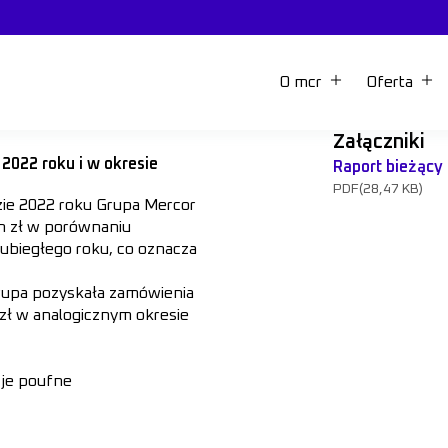
O mcr
Oferta
Załączniki
2022 roku i w okresie
Raport bieżący
PDF
(28,47 KB)
zie 2022 roku Grupa Mercor
ln zł w porównaniu
 ubiegłego roku, co oznacza
Grupa pozyskała zamówienia
 zł w analogicznym okresie
cje poufne