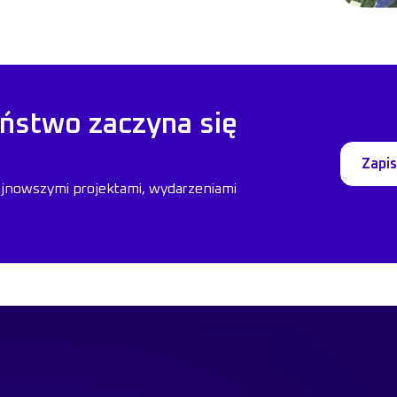
ństwo zaczyna się
Zapis
ajnowszymi projektami, wydarzeniami