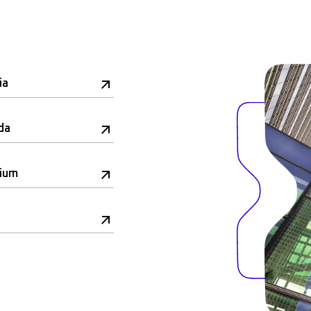
ia
da
rium