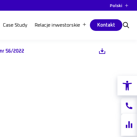
Polski
Case Study
Relacje inwestorskie
Kontakt
 nr 56/2022
Otwórz p
Kontak
Notow
akcji