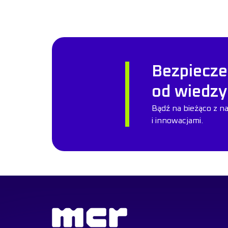
Bezpiecze
od wiedzy
Bądź na bieżąco z n
i innowacjami.