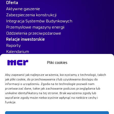
Oferta
Aktywne gaszenie
Zabezpieczenia konstrukcji
Integracja Systemów Budynkowych
Przemysłowe magazyny energii
Oddzielenia przeciwpożarowe
Relacje inwestorskie
Raporty
Kalendarium
Ład Korporacyjny
Pliki cookies
Materiały inwestorskie
MCR na giełdzie
Aby zapewnić jak najlepsze wrażenia, korzystamy z technologii, takich
Case Study
jak pliki cookie, do przechowywania i/lub uzyskiwania dostępu do
Kontakt
informacji o urządzeniu. Zgoda na te technologie pozwoli nam
przetwarzać dane, takie jak zachowanie podczas przeglądania lub
unikalne identyfikatory na tej stronie. Brak wyrażenia zgody lub
wycofanie zgody może niekorzystnie wpłynąć na niektóre cechy i
funkcje.
Dowiedz się więcej