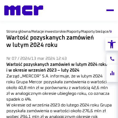
Strona główna
/
Relacje inwestorskie
/
Raporty
/
Raporty bieżące
/
Wartość pozyskanych zamówień
Otwórz
w lutym 2024 roku
Nr 07 / 2024
/
13 mar 2024 12:43
Konta
Wartość pozyskanych zamówień w lutym 2024 roku
i w okresie wrzesień 2023 – luty 2024
Notow
Zarząd „MERCOR” S.A. informuje, że w lutym 2024
akcji
roku Grupa Mercor pozyskała zamówienia o wartości
około 40,8 mln zł w porównaniu z wartością 42,6 mln
zł w analogicznym okresie ubiegłego roku, co oznacza
spadek o 4%.
W okresie od września 2023 do lutego 2024 roku Grupa
pozyskała zamówienia o wartości około 276,6 mln zł
wobec 294,1 mln zł w analogicznym okresie rok