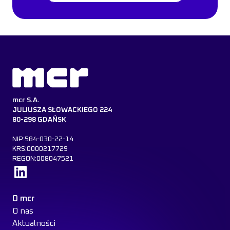
mcr S.A.
JULIUSZA SŁOWACKIEGO 224
80-298 GDAŃSK
NIP:584-030-22-14
KRS:0000217729
REGON:008047521
Dowiedz się więcej
O mcr
O nas
Aktualności