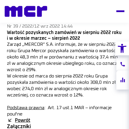
Nr 39 / 2022
/
12 wrz 2022 14:44
Wartość pozyskanych zamówień w sierpniu 2022 roku
i w okresie marzec – sierpień 2022
Otwórz
Zarząd „MERCOR” S.A. informuje, że w sierpniu 2022
roku Grupa Mercor pozyskała zamówienia o wartości
około 48,3 mln zł w porównaniu z wartością 37,4 mln
zł w analogicznym okresie ubiegłego roku, co oznacza
Konta
wzrost o 29%.
W okresie od marca do sierpnia 2022 roku Grupa
Notow
pozyskała zamówienia o wartości około 308,0 mln zł
akcji
wobec 274,0 mln zł w analogicznym okresie rok
wcześniej, co oznacza wzrost o 12%.
Podstawa prawna
: Art. 17 ust.1 MAR – informacje
poufne
Powrót
Załączniki