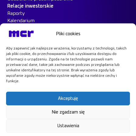
Relacje inwestorskie
Raporty
Kalendarium
Ład Korporacyjny
Pliki cookies
Materiały inwestorskie
MCR na giełdzie
Aby zapewnić jak najlepsze wrażenia, korzystamy z technologii, takich
Case Study
jak pliki cookie, do przechowywania i/lub uzyskiwania dostępu do
Kontakt
informacji o urządzeniu. Zgoda na te technologie pozwoli nam
przetwarzać dane, takie jak zachowanie podczas przeglądania lub
unikalne identyfikatory na tej stronie. Brak wyrażenia zgody lub
wycofanie zgody może niekorzystnie wpłynąć na niektóre cechy i
funkcje.
Dowiedz się więcej
Akceptuję
Nie zgadzam się
Polityka prywatności
RODO
Ustawienia
Polityka cookies
© MCR, 2026