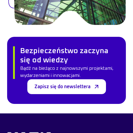
Bezpieczeństwo zaczyna
się od wiedzy
Bądź na bieżąco z najnowszymi projektami,
wydarzeniami i innowacjami.
Zapisz się do newslettera