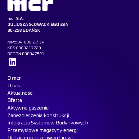
mcr S.A.
JULIUSZA SŁOWACKIEGO 224
80-298 GDAŃSK
NIP:584-030-22-14
KRS:0000217729
REGON:008047521
Dowiedz się więcej
O mcr
O nas
Aktualności
Oferta
Aktywne gaszenie
Zabezpieczenia konstrukcji
Integracja Systemów Budynkowych
Przemysłowe magazyny energii
Oddzielenia przeciwpożarowe