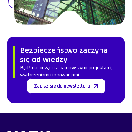
Bezpieczeństwo zaczyna
się od wiedzy
Bądź na bieżąco z najnowszymi projektami,
wydarzeniami i innowacjami.
Zapisz się do newslettera