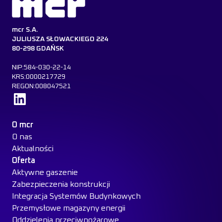
mcr S.A.
JULIUSZA SŁOWACKIEGO 224
80-298 GDAŃSK
NIP:584-030-22-14
KRS:0000217729
REGON:008047521
Dowiedz się więcej
O mcr
O nas
Aktualności
Oferta
Aktywne gaszenie
Zabezpieczenia konstrukcji
Integracja Systemów Budynkowych
Przemysłowe magazyny energii
Oddzielenia przeciwpożarowe