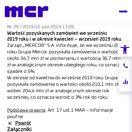
Nr 29 / 2019
/
16 paź 2019 13:09
Wartość pozyskanych zamówień we wrześniu
2019 roku i w okresie kwiecień – wrzesień 2019 roku.
Otwórz
Zarząd „MERCOR” S.A. informuje, że we wrześniu 2019
roku Grupa Mercor pozyskała zamówienia o wartości
około 34,7 mln zł w porównaniu z wartością 36,7 mln
zł w analogicznym okresie ubiegłego roku, co oznacza
Konta
spadek o 5%.
W okresie od kwietnia do września 2019 roku Grupa
Notow
pozyskała zamówienia o wartości około 210,1 mln zł
akcji
wobec 204,4 mln zł w analogicznym okresie rok
wcześniej, co oznacza wzrost o 3% rok do roku.
Podstawa prawna
: Art. 17 ust.1 MAR – informacje
poufne
Powrót
Załączniki