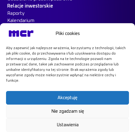
Relacje inwestorskie
Raporty
Kalendarium
Ład Korporacyjny
Pliki cookies
Materiały inwestorskie
MCR na giełdzie
Aby zapewnić jak najlepsze wrażenia, korzystamy z technologii, takich
Case Study
jak pliki cookie, do przechowywania i/lub uzyskiwania dostępu do
Kontakt
informacji o urządzeniu. Zgoda na te technologie pozwoli nam
przetwarzać dane, takie jak zachowanie podczas przeglądania lub
unikalne identyfikatory na tej stronie. Brak wyrażenia zgody lub
wycofanie zgody może niekorzystnie wpłynąć na niektóre cechy i
funkcje.
Dowiedz się więcej
Akceptuję
Nie zgadzam się
Polityka prywatności
RODO
Ustawienia
Polityka cookies
© MCR, 2026