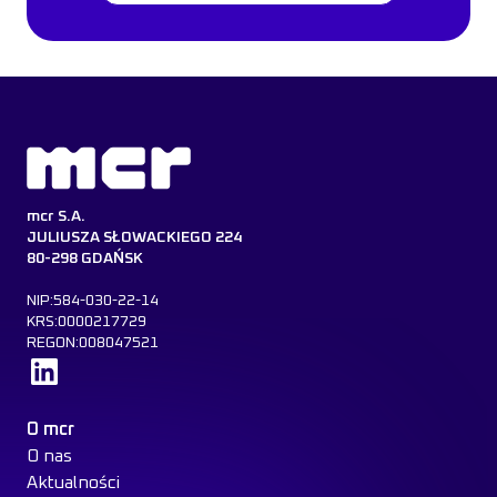
mcr S.A.
JULIUSZA SŁOWACKIEGO 224
80-298 GDAŃSK
NIP:584-030-22-14
KRS:0000217729
REGON:008047521
Dowiedz się więcej
O mcr
O nas
Aktualności