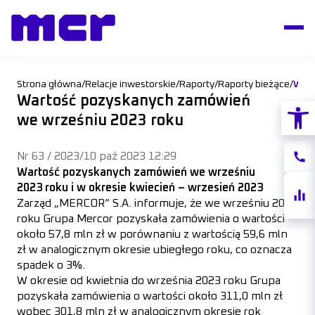
Strona główna
/
Relacje inwestorskie
/
Raporty
/
Raporty bieżące
/
Wartość pozyskanych zamówień
Otwórz
we wrześniu 2023 roku
Nr 63 / 2023
/
10 paź 2023 12:29
Konta
Wartość pozyskanych zamówień we wrześniu
2023 roku i w okresie kwiecień – wrzesień 2023
Notow
Zarząd „MERCOR” S.A. informuje, że we wrześniu 2023
akcji
roku Grupa Mercor pozyskała zamówienia o wartości
około 57,8 mln zł w porównaniu z wartością 59,6 mln
zł w analogicznym okresie ubiegłego roku, co oznacza
spadek o 3%.
W okresie od kwietnia do września 2023 roku Grupa
pozyskała zamówienia o wartości około 311,0 mln zł
wobec 301,8 mln zł w analogicznym okresie rok