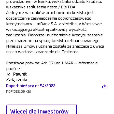
prowadzonym w Banku, wskaźnika udziału kapitału,
wskaźnika zadłużenia netto / EBITDA.
Jednym z warunków uruchomienia kredytu jest
dostarczenie zaświadczenia dotychczasowego
kredytodawcy – mBank S.A. z siedziba w Warszawie,
wskazującego aktualną całkowitą wysokość
zadłużenia. Pierwsze uruchomienie Kredytu zostanie
przeznaczone na spłatę kredytu refinansowanego.
Niniejsza Umowa uznana została za znaczącą z uwagi
na ich wartość i znaczenie dla Emitenta.
Podstawa prawna
: Art. 17 ust.1 MAR – informacje
poufne
Powrót
Załączniki
Raport bieżący nr 54/2022
PDF
(522,59 KB)
Więcej dla Inwestorów