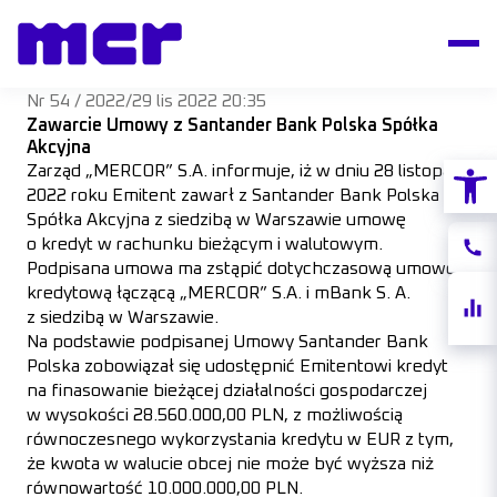
Nr 54 / 2022
/
29 lis 2022 20:35
Zawarcie Umowy z Santander Bank Polska Spółka
Akcyjna
Otwórz
Zarząd „MERCOR” S.A. informuje, iż w dniu 28 listopada
2022 roku Emitent zawarł z Santander Bank Polska
Spółka Akcyjna z siedzibą w Warszawie umowę
o kredyt w rachunku bieżącym i walutowym.
Konta
Podpisana umowa ma zstąpić dotychczasową umowę
kredytową łączącą „MERCOR” S.A. i mBank S. A.
Notow
z siedzibą w Warszawie.
akcji
Na podstawie podpisanej Umowy Santander Bank
Polska zobowiązał się udostępnić Emitentowi kredyt
na finasowanie bieżącej działalności gospodarczej
w wysokości 28.560.000,00 PLN, z możliwością
równoczesnego wykorzystania kredytu w EUR z tym,
że kwota w walucie obcej nie może być wyższa niż
równowartość 10.000.000,00 PLN.