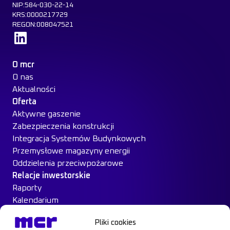
NIP:584-030-22-14
KRS:0000217729
REGON:008047521
Dowiedz się więcej
O mcr
O nas
Aktualności
Oferta
Aktywne gaszenie
Zabezpieczenia konstrukcji
Integracja Systemów Budynkowych
Przemysłowe magazyny energii
Oddzielenia przeciwpożarowe
Relacje inwestorskie
Raporty
Kalendarium
Ład Korporacyjny
Pliki cookies
Materiały inwestorskie