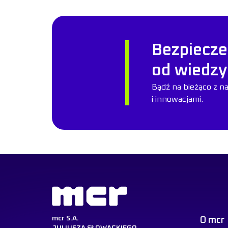
Bezpiecze
od wiedzy
Bądź na bieżąco z n
i innowacjami.
mcr S.A.
O mcr
JULIUSZA SŁOWACKIEGO