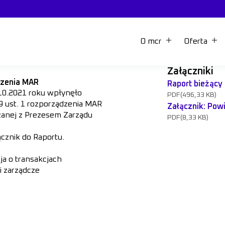
O mcr
Oferta
Załączniki
dzenia MAR
Raport bieżący
.10.2021 roku wpłynęło
PDF
(496,33 KB)
19 ust. 1 rozporządzenia MAR
Załącznik: Pow
ązanej z Prezesem Zarządu
PDF
(8,33 KB)
cznik do Raportu.
ja o transakcjach
 zarządcze