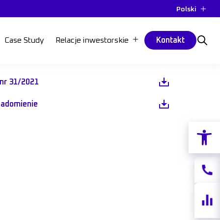
Polski
Case Study
Relacje inwestorskie
Kontakt
 nr 31/2021
iadomienie
Otwórz p
Kontak
Notow
akcji