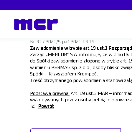
Nr 31 / 2021
/
5 paź 2021 13:16
Zawiadomienie w trybie art.19 ust.1 Rozporzą
Zarząd „MERCOR” S.A. informuje, że w dniu 04
do Spółki zawiadomienie złożone w trybie art. 
w imieniu PERMAG sp. z o.o., osoby blisko zwi
Spółki – Krzysztofem Krempeć.
Treść otrzymanego powiadomienia stanowi załą
Podstawa prawna:
Art. 19 ust.3 MAR – informac
wykonywanych przez osoby pełniące obowiązki
Powrót