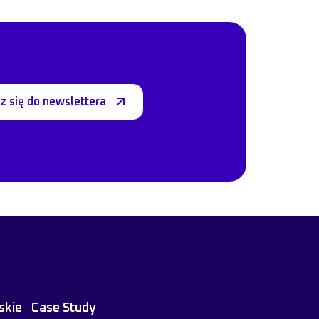
z się do newslettera
skie
Case Study