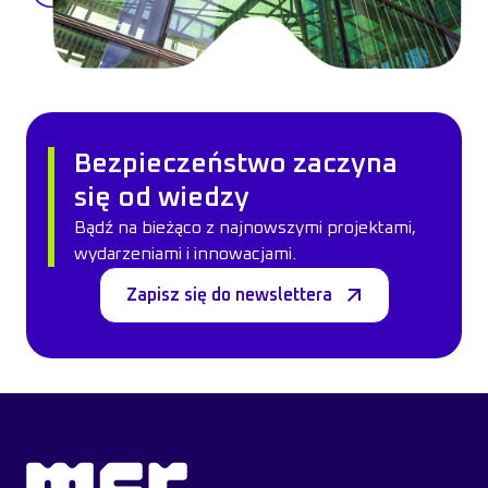
Bezpieczeństwo zaczyna
się od wiedzy
Bądź na bieżąco z najnowszymi projektami,
wydarzeniami i innowacjami.
Zapisz się do newslettera