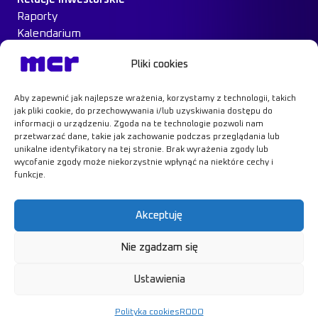
Raporty
Kalendarium
Ład Korporacyjny
Pliki cookies
Materiały inwestorskie
MCR na giełdzie
Aby zapewnić jak najlepsze wrażenia, korzystamy z technologii, takich
Case Study
jak pliki cookie, do przechowywania i/lub uzyskiwania dostępu do
Kontakt
informacji o urządzeniu. Zgoda na te technologie pozwoli nam
przetwarzać dane, takie jak zachowanie podczas przeglądania lub
unikalne identyfikatory na tej stronie. Brak wyrażenia zgody lub
wycofanie zgody może niekorzystnie wpłynąć na niektóre cechy i
funkcje.
Dowiedz się więcej
Akceptuję
Nie zgadzam się
Polityka prywatności
RODO
Ustawienia
Polityka cookies
© MCR, 2026
Projekt i realizacja:
NoMonday
Polityka cookies
RODO