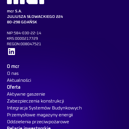
mcr S.A.
JULIUSZA SŁOWACKIEGO 224
80-298 GDAŃSK
NIP:584-030-22-14
KRS:0000217729
REGON:008047521
Dowiedz się więcej
O mcr
O nas
Aktualności
Oferta
Aktywne gaszenie
Zabezpieczenia konstrukcji
Integracja Systemów Budynkowych
Przemysłowe magazyny energii
Oddzielenia przeciwpożarowe
Relacje inwestorskie