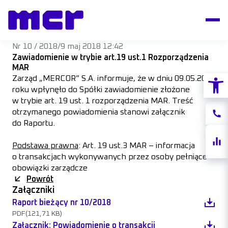
Nr 10 / 2018
/
9 maj 2018 12:42
Zawiadomienie w trybie art.19 ust.1 Rozporządzenia
MAR
Otwórz
Zarząd „MERCOR” S.A. informuje, że w dniu 09.05.2018
roku wpłynęło do Spółki zawiadomienie złożone
w trybie art. 19 ust. 1 rozporządzenia MAR. Treść
otrzymanego powiadomienia stanowi załącznik
Konta
do Raportu.
Notow
Podstawa prawna
:
Art. 19 ust.3 MAR – informacja
akcji
o transakcjach wykonywanych przez osoby pełniące
obowiązki zarządcze
Powrót
Załączniki
Raport bieżący nr 10/2018
PDF
(121,71 KB)
Załącznik: Powiadomienie o transakcji