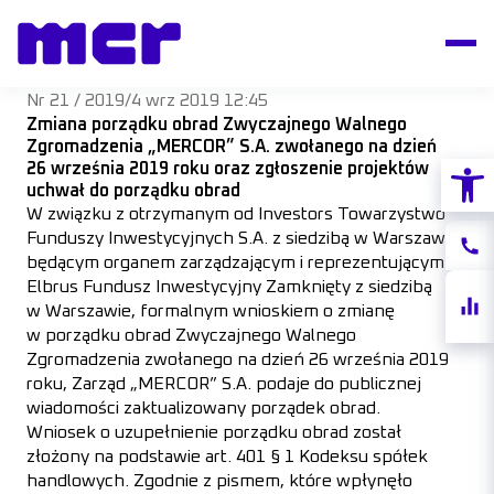
Nr 21 / 2019
/
4 wrz 2019 12:45
Zmiana porządku obrad Zwyczajnego Walnego
Zgromadzenia „MERCOR” S.A. zwołanego na dzień
Otwórz
26 września 2019 roku oraz zgłoszenie projektów
uchwał do porządku obrad
W związku z otrzymanym od Investors Towarzystwo
Funduszy Inwestycyjnych S.A. z siedzibą w Warszawie,
Konta
będącym organem zarządzającym i reprezentującym
Elbrus Fundusz Inwestycyjny Zamknięty z siedzibą
Notow
w Warszawie, formalnym wnioskiem o zmianę
akcji
w porządku obrad Zwyczajnego Walnego
Zgromadzenia zwołanego na dzień 26 września 2019
roku, Zarząd „MERCOR” S.A. podaje do publicznej
wiadomości zaktualizowany porządek obrad.
Wniosek o uzupełnienie porządku obrad został
złożony na podstawie art. 401 § 1 Kodeksu spółek
handlowych. Zgodnie z pismem, które wpłynęło