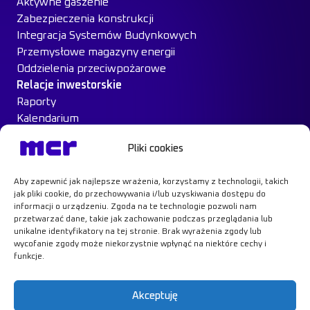
Aktywne gaszenie
Zabezpieczenia konstrukcji
Integracja Systemów Budynkowych
Przemysłowe magazyny energii
Oddzielenia przeciwpożarowe
Relacje inwestorskie
Raporty
Kalendarium
Ład Korporacyjny
Pliki cookies
Materiały inwestorskie
MCR na giełdzie
Aby zapewnić jak najlepsze wrażenia, korzystamy z technologii, takich
Case Study
jak pliki cookie, do przechowywania i/lub uzyskiwania dostępu do
Kontakt
informacji o urządzeniu. Zgoda na te technologie pozwoli nam
przetwarzać dane, takie jak zachowanie podczas przeglądania lub
unikalne identyfikatory na tej stronie. Brak wyrażenia zgody lub
wycofanie zgody może niekorzystnie wpłynąć na niektóre cechy i
funkcje.
Dowiedz się więcej
Akceptuję