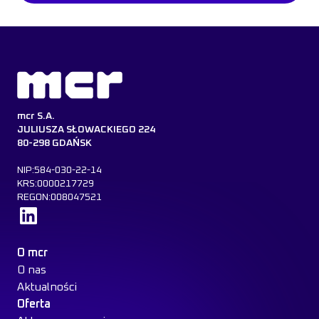
mcr S.A.
JULIUSZA SŁOWACKIEGO 224
80-298 GDAŃSK
NIP:584-030-22-14
KRS:0000217729
REGON:008047521
Dowiedz się więcej
O mcr
O nas
Aktualności
Oferta