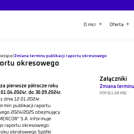
O mcr
Oferta
bieżące
/
Zmiana terminu publikacji raportu okresowego
aportu okresowego
Załączniki
 za pierwsze półrocze roku
Zmiana terminu 
1.04.2024r. do 30.09.2024r.
PDF
(61,68 KB)
z dnia 12.01.2024r.
ermin publikacji raportu
wego 2024/2025 obejmujący
„MERCOR” S.A. informuje
go raportu okresowego.
 roku obrotowego Spółki