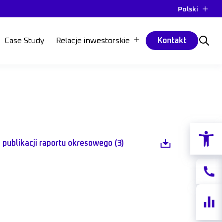
Polski
Case Study
Relacje inwestorskie
Kontakt
Otwórz p
publikacji raportu okresowego (3)
Kontak
Notow
akcji