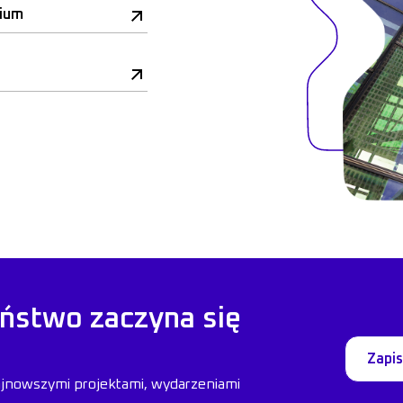
rium
ństwo zaczyna się
Zapis
ajnowszymi projektami, wydarzeniami