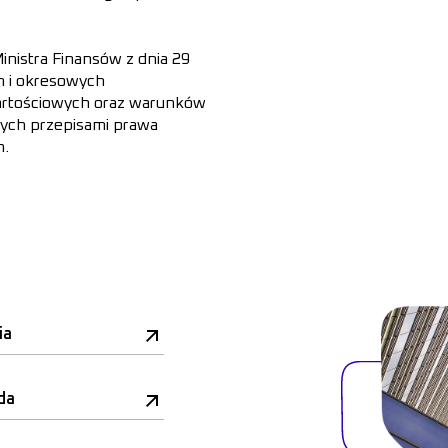
Ministra Finansów z dnia 29
h i okresowych
artościowych oraz warunków
ych przepisami prawa
m.
ia
da