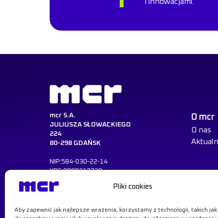
i innowacjami.
mcr S.A.
O mcr
JULIUSZA SŁOWACKIEGO
O nas
224
Aktualn
80-298 GDAŃSK
NIP:584-030-22-14
KRS:0000217729
REGON:008047521
Pliki cookies
Dowiedz się więcej
Aby zapewnić jak najlepsze wrażenia, korzystamy z technologii, takich jak p