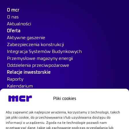
O mcr
O nas
Aktualności
Oferta
Aktywne gaszenie
Zabezpieczenia konstrukcji
Integracja Systemów Budynkowych
Przemysłowe magazyny energii
Oddzielenia przeciwpożarowe
Relacje inwestorskie
Raporty
Kalendarium
Ład Korporacyjny
Pliki cookies
Materiały inwestorskie
MCR na giełdzie
Aby zapewnić jak najlepsze wrażenia, korzystamy z technologii, takich
Case Study
jak pliki cookie, do przechowywania i/lub uzyskiwania dostępu do
Kontakt
informacji o urządzeniu. Zgoda na te technologie pozwoli nam
przetwarzać dane, takie jak zachowanie podczas przeglądania lub