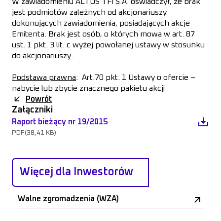
W zawiadomieniu ALTUS TFI S.A. oświadczył, że brak
jest podmiotów zależnych od akcjonariuszy
dokonujących zawiadomienia, posiadających akcje
Emitenta. Brak jest osób, o których mowa w art. 87
ust. 1 pkt. 3 lit. c wyżej powołanej ustawy w stosunku
do akcjonariuszy.
Podstawa prawna
:
Art.70 pkt. 1 Ustawy o ofercie –
nabycie lub zbycie znacznego pakietu akcji
Powrót
Załączniki
Raport bieżący nr 19/2015
PDF
(38,41 KB)
Więcej dla Inwestorów
Walne zgromadzenia (WZA)