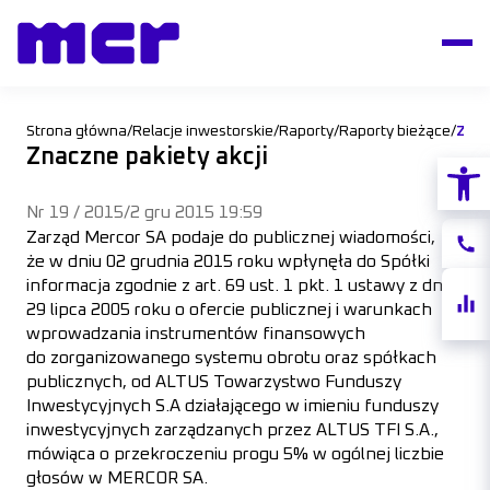
Strona główna
/
Relacje inwestorskie
/
Raporty
/
Raporty bieżące
/
Znac
Znaczne pakiety akcji
Otwórz
Nr 19 / 2015
/
2 gru 2015 19:59
Zarząd Mercor SA podaje do publicznej wiadomości,
Konta
że w dniu 02 grudnia 2015 roku wpłynęła do Spółki
informacja zgodnie
z art. 69 ust. 1 pkt. 1
ustawy z dnia
Notow
29 lipca 2005 roku
o ofercie publicznej i warunkach
akcji
wprowadzania instrumentów finansowych
do zorganizowanego systemu obrotu oraz spółkach
publicznych,
od ALTUS Towarzystwo Funduszy
Inwestycyjnych S.A działającego w imieniu funduszy
inwestycyjnych zarządzanych przez ALTUS TFI S.A.,
mówiąca o przekroczeniu progu 5% w ogólnej liczbie
głosów w MERCOR SA.