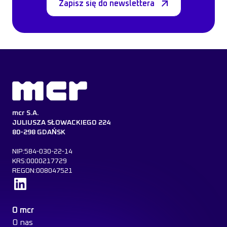
Zapisz się do newslettera
mcr S.A.
JULIUSZA SŁOWACKIEGO 224
80-298 GDAŃSK
NIP:584-030-22-14
KRS:0000217729
REGON:008047521
Dowiedz się więcej
O mcr
O nas