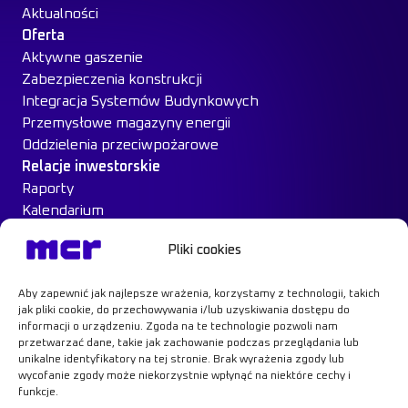
Aktualności
Oferta
Aktywne gaszenie
Zabezpieczenia konstrukcji
Integracja Systemów Budynkowych
Przemysłowe magazyny energii
Oddzielenia przeciwpożarowe
Relacje inwestorskie
Raporty
Kalendarium
Ład Korporacyjny
Pliki cookies
Materiały inwestorskie
MCR na giełdzie
Aby zapewnić jak najlepsze wrażenia, korzystamy z technologii, takich
Case Study
jak pliki cookie, do przechowywania i/lub uzyskiwania dostępu do
Kontakt
informacji o urządzeniu. Zgoda na te technologie pozwoli nam
przetwarzać dane, takie jak zachowanie podczas przeglądania lub
unikalne identyfikatory na tej stronie. Brak wyrażenia zgody lub
wycofanie zgody może niekorzystnie wpłynąć na niektóre cechy i
funkcje.