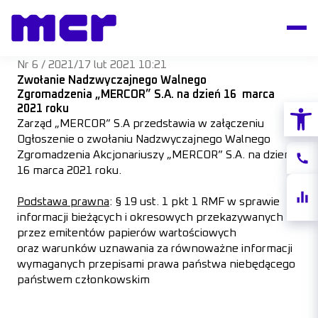
Nr 6 / 2021
/
17 lut 2021 10:21
Zwołanie Nadzwyczajnego Walnego
Zgromadzenia
„MERCOR” S.A. na dzień 16 marca
Otwórz
2021 roku
Zarząd „MERCOR” S.A przedstawia w załączeniu
Ogłoszenie o zwołaniu Nadzwyczajnego Walnego
Zgromadzenia Akcjonariuszy „MERCOR” S.A. na dzień
Konta
16 marca 2021 roku.
Notow
Podstawa prawna
: § 19 ust. 1 pkt 1 RMF w sprawie
akcji
informacji bieżących i okresowych przekazywanych
przez emitentów papierów wartościowych
oraz warunków uznawania za równoważne informacji
wymaganych przepisami prawa państwa niebędącego
państwem członkowskim