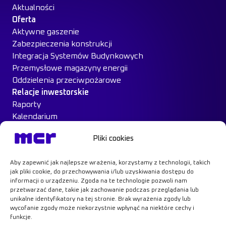
Aktualności
Oferta
Aktywne gaszenie
Zabezpieczenia konstrukcji
Integracja Systemów Budynkowych
Przemysłowe magazyny energii
Oddzielenia przeciwpożarowe
Relacje inwestorskie
Raporty
Kalendarium
Ład Korporacyjny
Pliki cookies
Materiały inwestorskie
MCR na giełdzie
Aby zapewnić jak najlepsze wrażenia, korzystamy z technologii, takich
Case Study
jak pliki cookie, do przechowywania i/lub uzyskiwania dostępu do
Kontakt
informacji o urządzeniu. Zgoda na te technologie pozwoli nam
przetwarzać dane, takie jak zachowanie podczas przeglądania lub
unikalne identyfikatory na tej stronie. Brak wyrażenia zgody lub
wycofanie zgody może niekorzystnie wpłynąć na niektóre cechy i
funkcje.