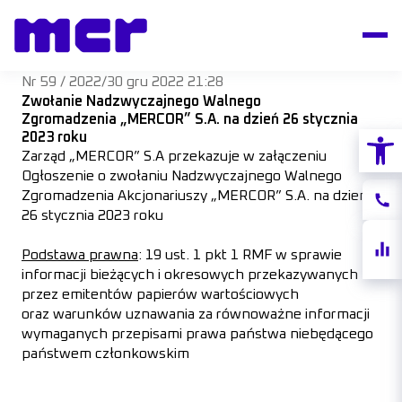
Nr 59 / 2022
/
30 gru 2022 21:28
Zwołanie Nadzwyczajnego Walnego
Zgromadzenia „MERCOR” S.A. na dzień 26 stycznia
Otwórz
2023 roku
Zarząd „MERCOR” S.A przekazuje w załączeniu
Ogłoszenie o zwołaniu Nadzwyczajnego Walnego
Zgromadzenia Akcjonariuszy „MERCOR” S.A. na dzień
Konta
26 stycznia 2023 roku
Notow
Podstawa prawna
: 19 ust. 1 pkt 1 RMF w sprawie
akcji
informacji bieżących i okresowych przekazywanych
przez emitentów papierów wartościowych
oraz warunków uznawania za równoważne informacji
wymaganych przepisami prawa państwa niebędącego
państwem członkowskim