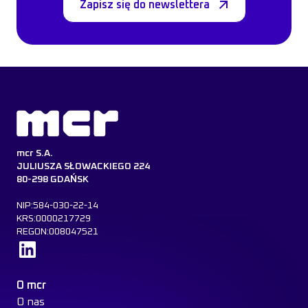
Zapisz się do newslettera
mcr S.A.
JULIUSZA SŁOWACKIEGO 224
80-298 GDAŃSK
NIP:584-030-22-14
KRS:0000217729
REGON:008047521
Dowiedz się więcej
O mcr
O nas