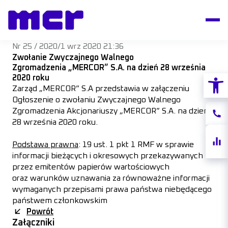
Nr 25 / 2020
/
1 wrz 2020 21:36
Zwołanie Zwyczajnego Walnego
Zgromadzenia
„MERCOR” S.A. na dzień 28 września
Otwórz
2020 roku
Zarząd „MERCOR” S.A przedstawia w załączeniu
Ogłoszenie o zwołaniu Zwyczajnego Walnego
Zgromadzenia Akcjonariuszy „MERCOR” S.A. na dzień
Konta
28 września 2020 roku.
Notow
Podstawa prawna
: 19 ust. 1 pkt 1 RMF w sprawie
akcji
informacji bieżących i okresowych przekazywanych
przez emitentów papierów wartościowych
oraz warunków uznawania za równoważne informacji
wymaganych przepisami prawa państwa niebędącego
państwem członkowskim
Powrót
Załączniki