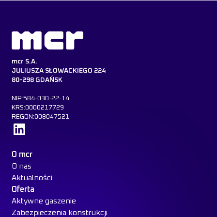
mcr S.A.
JULIUSZA SŁOWACKIEGO 224
80-298 GDAŃSK
NIP:584-030-22-14
KRS:0000217729
REGON:008047521
Dowiedz się więcej
O mcr
O nas
Aktualności
Oferta
Aktywne gaszenie
Zabezpieczenia konstrukcji