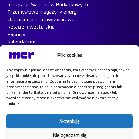
Integracja Systemów Budynkowych
Przemysłowe magazyny energii
Oddzielenia przeciwpożarowe
Relacje inwestorskie
Raporty
Kalendarium
Ład Korporacyjny
Pliki cookies
Materiały inwestorskie
MCR na giełdzie
Aby zapewnić jak najlepsze wrażenia, korzystamy z technologii, takich
Case Study
jak pliki cookie, do przechowywania i/lub uzyskiwania dostępu do
Kontakt
informacji o urządzeniu. Zgoda na te technologie pozwoli nam
przetwarzać dane, takie jak zachowanie podczas przeglądania lub
unikalne identyfikatory na tej stronie. Brak wyrażenia zgody lub
wycofanie zgody może niekorzystnie wpłynąć na niektóre cechy i
funkcje.
Dowiedz się więcej
Akceptuję
Nie zgadzam się
Polityka prywatności