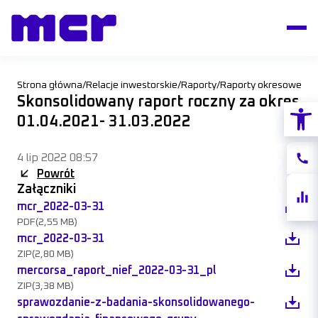
Strona główna
/
Relacje inwestorskie
/
Raporty
/
Raporty okresowe
/
Skonsolidowany raport roczny za okres
Otwórz
01.04.2021- 31.03.2022
4 lip 2022 08:57
Konta
Powrót
Załączniki
Notow
akcji
mcr_2022-03-31
PDF
(2,55 MB)
mcr_2022-03-31
ZIP
(2,80 MB)
mercorsa_raport_nief_2022-03-31_pl
ZIP
(3,38 MB)
sprawozdanie-z-badania-skonsolidowanego-