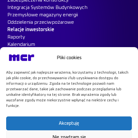
Integracja Systemów Budynkowych
Przemysłowe magazyny energii
Oddzielenia przeciwpożarowe
Relacje inwestorskie
Raporty
Kalendarium
Ład Korporacyjny
Pliki cookies
Materiały inwestorskie
MCR na giełdzie
Aby zapewnić jak najlepsze wrażenia, korzystamy z technologii, takich
Case Study
jak pliki cookie, do przechowywania i/lub uzyskiwania dostępu do
Kontakt
informacji o urządzeniu. Zgoda na te technologie pozwoli nam
przetwarzać dane, takie jak zachowanie podczas przeglądania lub
unikalne identyfikatory na tej stronie. Brak wyrażenia zgody lub
wycofanie zgody może niekorzystnie wpłynąć na niektóre cechy i
funkcje.
Dowiedz się więcej
Akceptuję
Nie zgadzam się