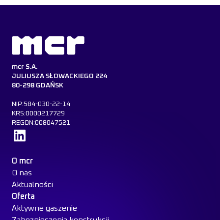
mcr S.A.
JULIUSZA SŁOWACKIEGO 224
80-298 GDAŃSK
NIP:584-030-22-14
KRS:0000217729
REGON:008047521
Dowiedz się więcej
O mcr
O nas
Aktualności
Oferta
Aktywne gaszenie
Zabezpieczenia konstrukcji