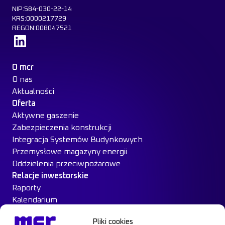
NIP:584-030-22-14
KRS:0000217729
REGON:008047521
Dowiedz się więcej
O mcr
O nas
Aktualności
Oferta
Aktywne gaszenie
Zabezpieczenia konstrukcji
Integracja Systemów Budynkowych
Przemysłowe magazyny energii
Oddzielenia przeciwpożarowe
Relacje inwestorskie
Raporty
Kalendarium
Ład Korporacyjny
Pliki cookies
Materiały inwestorskie