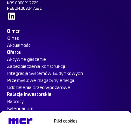
KRS:0000217729
REGON:008047521
Dowiedz się więcej
O mcr
O nas
Aktualności
Oferta
Aktywne gaszenie
Zabezpieczenia konstrukcji
Integracja Systemów Budynkowych
Przemysłowe magazyny energii
Oddzielenia przeciwpożarowe
Relacje inwestorskie
Raporty
Kalendarium
Ład Korporacyjny
Pliki cookies
Materiały inwestorskie
MCR na giełdzie