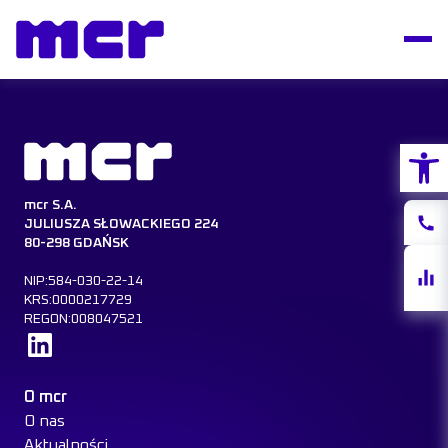
Otwórz
mcr S.A.
Konta
JULIUSZA SŁOWACKIEGO 224
80-298 GDAŃSK
Notow
NIP:584-030-22-14
akcji
KRS:0000217729
REGON:008047521
Dowiedz się więcej
O mcr
O nas
Aktualności