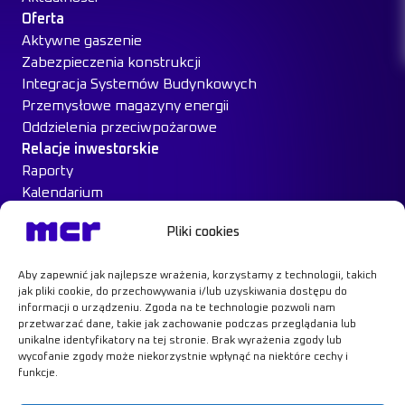
Oferta
Aktywne gaszenie
Zabezpieczenia konstrukcji
Integracja Systemów Budynkowych
Przemysłowe magazyny energii
Oddzielenia przeciwpożarowe
Relacje inwestorskie
Raporty
Kalendarium
Ład Korporacyjny
Pliki cookies
Materiały inwestorskie
MCR na giełdzie
Aby zapewnić jak najlepsze wrażenia, korzystamy z technologii, takich
Case Study
jak pliki cookie, do przechowywania i/lub uzyskiwania dostępu do
Kontakt
informacji o urządzeniu. Zgoda na te technologie pozwoli nam
przetwarzać dane, takie jak zachowanie podczas przeglądania lub
unikalne identyfikatory na tej stronie. Brak wyrażenia zgody lub
wycofanie zgody może niekorzystnie wpłynąć na niektóre cechy i
funkcje.