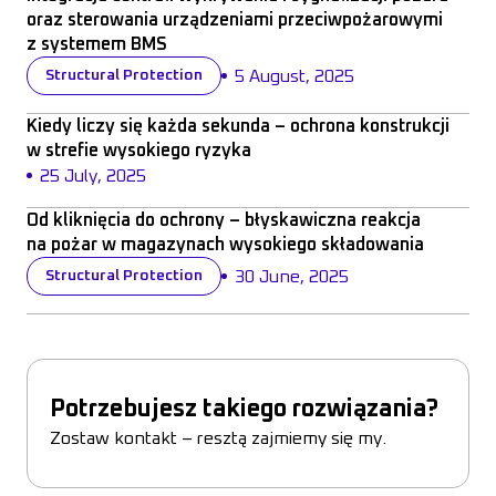
oraz sterowania urządzeniami przeciwpożarowymi
z systemem BMS
5 August, 2025
Structural Protection
Integracja centrali wykrywania i sygnalizacji pożaru ora
Kiedy liczy się każda sekunda – ochrona konstrukcji
w strefie wysokiego ryzyka
25 July, 2025
Kiedy liczy się każda sekunda – ochrona konstrukcji w str
Od kliknięcia do ochrony – błyskawiczna reakcja
na pożar w magazynach wysokiego składowania
30 June, 2025
Structural Protection
Od kliknięcia do ochrony – błyskawiczna reakcja na poża
Potrzebujesz takiego rozwiązania?
Zostaw kontakt – resztą zajmiemy się my.