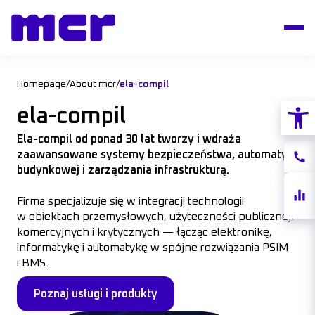
Homepage
/
About mcr
/
ela-compil
Open
ela-compil
Ela-compil od ponad 30 lat tworzy i wdraża
zaawansowane systemy bezpieczeństwa, automatyki
Conta
budynkowej i zarządzania infrastrukturą.
Share
Firma specjalizuje się w integracji technologii
quote
w obiektach przemysłowych, użyteczności publicznej,
komercyjnych i krytycznych — łącząc elektronikę,
informatykę i automatykę w spójne rozwiązania PSIM
i BMS.
Poznaj usługi i produkty