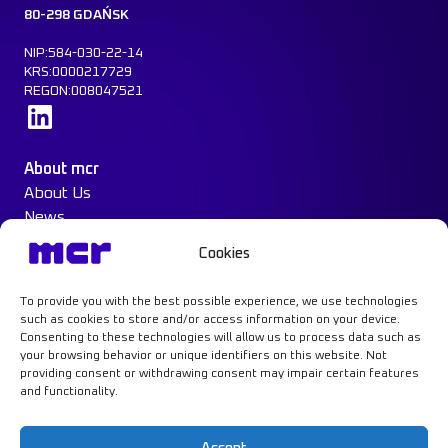
80-298 GDAŃSK
NIP:584-030-22-14
KRS:0000217729
REGON:008047521
Learn more
About mcr
About Us
News
Our Offer
Cookies
Construction Protection
Water Mist System
To provide you with the best possible experience, we use technologies
Case Study
such as cookies to store and/or access information on your device.
Contact
Consenting to these technologies will allow us to process data such as
your browsing behavior or unique identifiers on this website. Not
providing consent or withdrawing consent may impair certain features
and functionality.