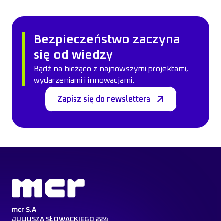
Bezpieczeństwo zaczyna
się od wiedzy
Bądź na bieżąco z najnowszymi projektami,
wydarzeniami i innowacjami.
Zapisz się do newslettera
mcr S.A.
JULIUSZA SŁOWACKIEGO 224