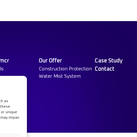
 mcr
Our Offer
Case Study
Us
Construction Protection
Contact
Water Mist System
ch as
 these
 or unique
t may impair