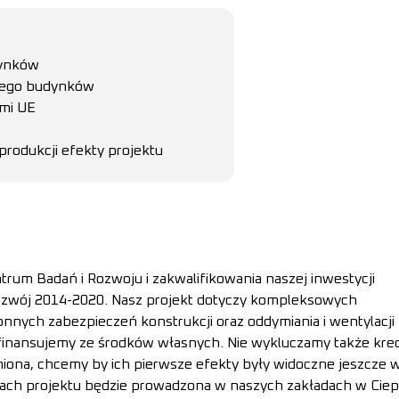
dynków
wego budynków
mi UE
rodukcji efekty projektu
rum Badań i Rozwoju i zakwalifikowania naszej inwestycji
ozwój 2014-2020. Nasz projekt dotyczy kompleksowych
nnych zabezpieczeń konstrukcji oraz oddymiania i wentylacji
uż finansujemy ze środków własnych. Nie wykluczamy także kr
miona, chcemy by ich pierwsze efekty były widoczne jeszcze 
ch projektu będzie prowadzona w naszych zakładach w Ciep