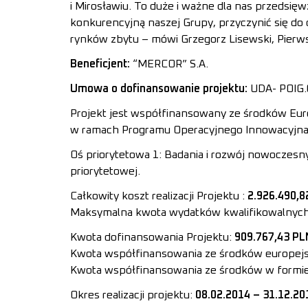
i Mirosławiu. To duże i ważne dla nas przedsię
konkurencyjną naszej Grupy, przyczynić się do
rynków zbytu – mówi Grzegorz Lisewski, Pier
Beneficjent:
“MERCOR” S.A.
Umowa o dofinansowanie projektu:
UDA- POIG.
Projekt jest współfinansowany ze środków Eu
w ramach Programu Operacyjnego Innowacyjna
Oś priorytetowa 1: Badania i rozwój nowoczesny
priorytetowej.
Całkowity koszt realizacji Projektu :
2.926.490,8
Maksymalna kwota wydatków kwalifikowalnyc
Kwota dofinansowania Projektu:
909.767,43 PL
Kwota współfinansowania ze środków europejs
Kwota współfinansowania ze środków w formie 
Okres realizacji projektu:
08.02.2014 – 31.12.20