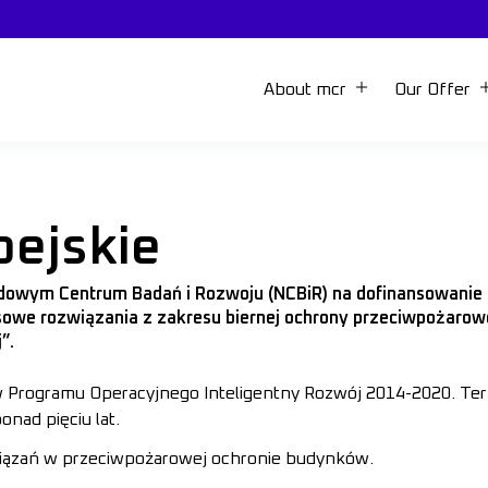
About mcr
Our Offer
ejskie
dowym Centrum Badań i Rozwoju (NCBiR) na dofinansowanie
owe rozwiązania z zakresu biernej ochrony przeciwpożarow
”.
w Programu Operacyjnego Inteligentny Rozwój 2014-2020. Te
onad pięciu lat.
iązań w przeciwpożarowej ochronie budynków.