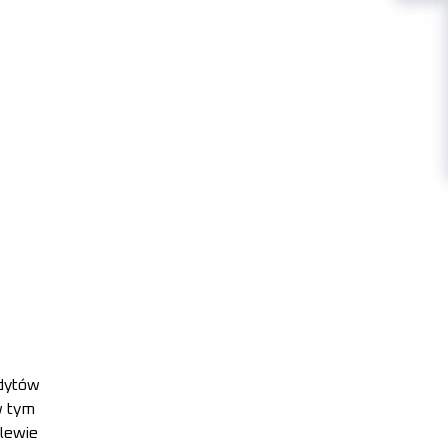
edytów
w tym
lewie