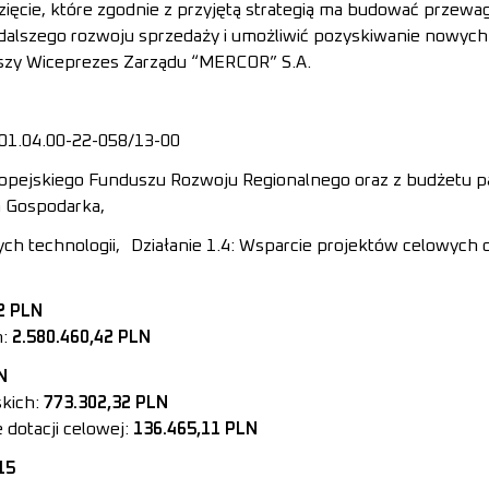
wzięcie, które zgodnie z przyjętą strategią ma budować przewa
 dalszego rozwoju sprzedaży i umożliwić pozyskiwanie nowych
wszy Wiceprezes Zarządu “MERCOR” S.A.
01.04.00-22-058/13-00
ropejskiego Funduszu Rozwoju Regionalnego oraz z budżetu 
 Gospodarka,
ch technologii, Działanie 1.4: Wsparcie projektów celowych o
2 PLN
h:
2.580.460,42 PLN
N
kich:
773.302,32 PLN
dotacji celowej:
136.465,11 PLN
15