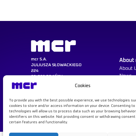
mcr S.A.
About
JULIUSZA SŁOWACKIEGO
About 
224
News
80-298 GDAŃSK
Cookies
NIP:584-030-22-14
KRS:0000217729
REGON:008047521
To provide you with the best possible experience, we use technologies su
Learn more
cookies to store and/or access information on your device. Consenting to
technologies will allow us to process data such as your browsing behavior
identifiers on this website. Not providing consent or withdrawing consen
certain features and functionality.