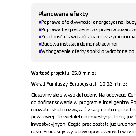
Planowane efekty
Poprawa efektywności energetycznej bu
Poprawa bezpieczeństwa przeciwpożaro
Zgodność rozwiązań z najnowszymi norma
Budowa instalacji demonstracyjnej
Wzbogacenie oferty spółki o wdrożone do p
Wartość projektu:
25,8 mln zł
Wkład Funduszy Europejskich:
10,32 mln zł
Cieszymy się z wysokiej oceny Narodowego Cent
do dofinansowania w programie Inteligentny R
i nowatorskich rozwiązań z segmentu ogniochro
pożarowej. To wieloletnia inwestycja, którą j
inwestycyjnych. Część prac została już urucho
roku. Produkcja wyrobów opracowanych w rama