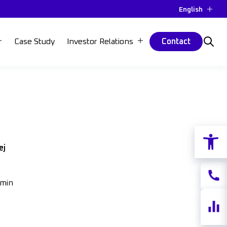
English
Case Study
Investor Relations
Contact
Open 
ej
Contac
rmin
Share
quotes